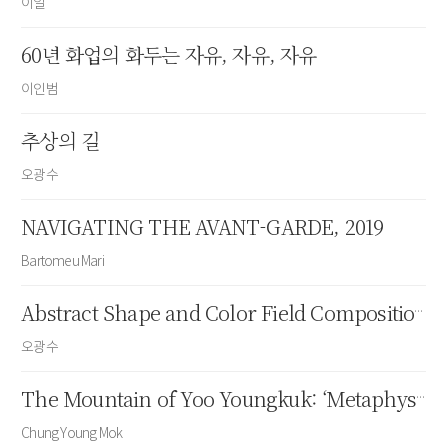
이일
60년 화업의 화두는 자유, 자유, 자유
이인범
추상의 길
오광수
NAVIGATING THE AVANT-GARDE, 2019
Bartomeu Mari
Abstract Shape and Color Field Composition: The Art World of Yoo Youngkuk
오광수
The Mountain of Yoo Youngkuk: ‘Metaphysical Landscape’
Chung Young Mok