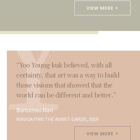
VIEW MORE +
“Yoo Young-kuk believed, with all
certainty, that art was a way to build
those visions that showed that the
world can be different and better.”
Bartomeu Marí
NAVIGATING THE AVANT-GARDE, 2019
VIEW MORE +