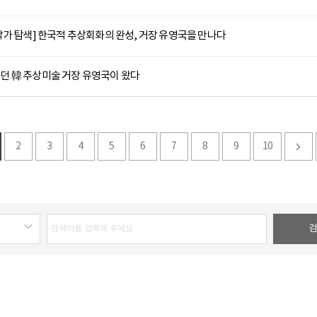
가 탐색] 한국적 추상회화의 완성, 거장 유영국을 만나다
그렸던 韓 추상미술 거장 유영국이 왔다
2
3
4
5
6
7
8
9
10