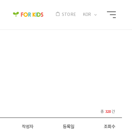
N
STORE
KOR
328
총
건
작성자
등록일
조회수