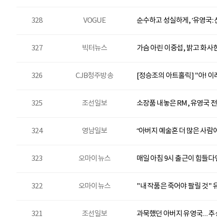
328
VOGUE
순수하고 성실하게, ‘유영국: 
327
빅터뉴스
가슴 아린 이중섭, 밝고 화사
326
CJB청주방송
[정승조의 아트홀릭] "아! 
325
조선일보
소장품 내놓은 RM, 유영국 
324
영남일보
“아버지 예술혼 더 많은 사람
323
오마이뉴스
매일 아침 9시 출근이 힘들다면
322
오마이뉴스
"내 작품은 죽어야 팔릴 것"
321
조선일보
과묵했던 아버지 유영국… 추상