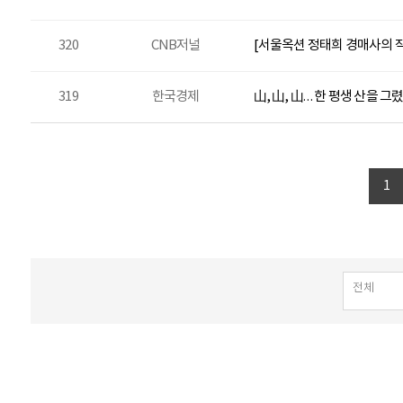
320
CNB저널
[서울옥션 정태희 경매사의 작
319
한국경제
山, 山, 山… 한 평생 산을 
1