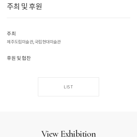
주최 및 후원
이번 전시에서는 한국근현대미술을 대표하는 작가 40명의 작품
82점을 4개의 섹션 -‘시대의 풍경’, ‘전통과 혁신’, ‘사유 그리고
확장’, ‘시대와의 조우’- 으로 구성하였다. 한 시대를 살아간 여러
감정들의 결정(結晶)이자 한국 근현대미술을 수놓은 명작들을
주최
감상하시면서 시대를 초월하는 감동과 여운을 만끽하기를
제주도립미술관, 국립현대미술관
바란다.
후원 및 협찬
LIST
View Exhibition