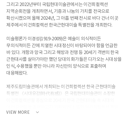
그리고 2022년부터 국립현대미술관에서는 이건희컬렉션
지역순회전을 개최하면서, 기증과 나눔의 가치를 전국으로
확산시켰으며 올해 2024년, 그 아홉 번째 전시로 바다 건너 이곳
제주에서 이건희컬렉션 한국근현대미술 특별전을 개최한다.
미술평론가 이경성(1919-2009)은 예술이 의식적이든
무의식적이든 간에 치열한 시대정신이 바탕되어야 함을 언급한
바 있다. 개항과 망국 그리고 해방과 전쟁 등 20세기 격변의 한국
근현대사를 살아가야만 했던 당대의 화가들은 다가오는 시대상을
인식, 수용했을 뿐만 아니라 자신만의 양식으로 표출하며
대응해왔다.
제주도립미술관에서 개최되는 이건희컬렉션 한국 근현대미술
특별전 《시대유감(時代有感)》은 국립현대미술관이 소장한
이건희컬렉션을 중심으로 20세기 한국 근현대미술 속 시대의
여러 단면들을 조명하고자 기획되었다. 또한 이건희컬렉션 뿐만
VIEW MORE
아니라 타 기관의 컬렉션을 함께 선보임으로써 수집과 기증의
의미 역시 되새겨볼 수 있는 기회를 마련하였다.