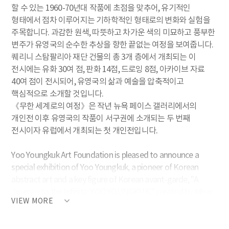
할 수 있는 1960-70년대 작품에 초점을 맞추어, 유기적인
형태에서 점차 이루어지는 기하학적인 형태로의 변화와 실험을
주목합니다. 과감한 원색, 따뜻하고 차가운 색의 미묘하고 풍부한
변주가 유영국의 순수한 추상을 향한 끝없는 여정을 보여줍니다.
퀘리니 스탐팔리아 재단 건물의 총 3개 층에서 개최되는 이
전시에는 유화 30여 점, 판화 14점, 드로잉 8점, 아카이브 자료
40여 점이 전시되어, 유영국의 삶과 예술을 압축적이고
핵심적으로 소개할 것입니다.
《무한 세계로의 여정》은 작년 뉴욕 페이스 갤러리에서의
개인전 이후 유영국의 작품이 서구권에 소개되는 두 번째
전시이자 유럽에서 개최되는 첫 개인전입니다.
Yoo Youngkuk Art Foundation is pleased to announce a
special exhibition of Yoo Youngkuk, a pioneer of Korean
abstract art and a key figure of Korean avant-garde, "A
Journey to the Infinite: YOO YOUNGKUK," curated by Inhye
VIEW MORE
Kim as a collateral event of the 60th Venice Biennale.
This exhibition sheds light on the pivotal period of the 1960s