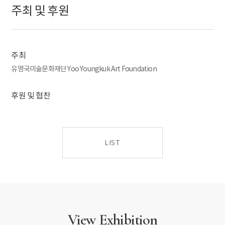
and 1970s in Yoo's artistic journey, highlighting the
주최 및 후원
transition from organic forms to geometric shapes and
experimentation. Bold primary colors and subtle variations
in warm and cool tones showcase the artist's endless
exploration of pure abstraction.
주최
Held across three floors of the Palazzo Querini Stampalia,
유영국미술문화재단 Yoo Youngkuk Art Foundation
the exhibition features over 30 oil paintings, 14 prints, 8
drawings, and around 40 archival materials, providing a
후원 및 협찬
condensed and essential introduction to Yoo's life and art.
"A Journey to the Infinite" is not only Yoo Youngkuk's
second exhibition in the Western art scene since his solo
show at the Pace Gallery in New York last year but also his
LIST
first solo exhibition in Europe.
전시 제목 Title: 유영국: 무한 세계로의 여정
A Journey to the
Infinite: YOO YOUNGKUK
전시 기간 Date: 2024.4.20 - 11.24
전시 장소 Venue: 퀘리니 스탐팔리아 재단 Fondazione Querini
View Exhibition
Stampalia