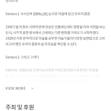
전시소개
Section 1. 사시산색 (四時山色) 눈으로 마음에 담긴 우리의 풍광
19세기 발의 정치 사회적 변화 양상은 전통화단에도 영향을 미쳐 자연을 보는
인식, 시각적 표현 방식에서 근세와는 다른 변화를 가져오기 시작하였다.
1920년 이후 본격적으로 미술을 공부한 미술가들의 다양한 표현법으로 그려
내고자 했던 우리의 풍광과 삶의 모습을 확인할 수 있다.
Section 2. 그리고 그리다
940년대~1950년대 근대미술의 정착기에 도달하면서 독창적인 작품을
확인할 수 있다. 한국의 농촌풍경을 연상시키는 향토적인 소재와 목가적인
분위기 등 근대미술에서의 향토적 서정주의 흐름을 살펴볼 수 있다.
VIEW MORE
Section 3. 바람, 바라다
주최 및 후원
1949년 대한민국미술전람회(국전)를 통해 추구하였던 아카데믹한 사실주의