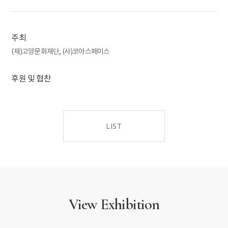
경향, 추상미술의 전개를 통해 작가들의 의식이 표출되는 다양한 모습들을
살펴본다. 자연을 존재의 근원으로 간주한 한국 추상미술의 흐름을 통해
근원적 자연을 상징하는 한국미술의 미적가치를 찾아볼 수 있다.
주최
(재)고양문화재단, (사)코아스페이스
후원 및 협찬
LIST
View Exhibition