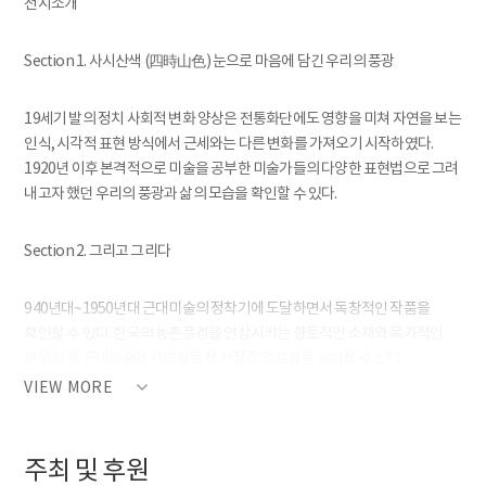
전시소개
Section 1. 사시산색 (四時山色) 눈으로 마음에 담긴 우리의 풍광
19세기 발의 정치 사회적 변화 양상은 전통화단에도 영향을 미쳐 자연을 보는
인식, 시각적 표현 방식에서 근세와는 다른 변화를 가져오기 시작하였다.
1920년 이후 본격적으로 미술을 공부한 미술가들의 다양한 표현법으로 그려
내고자 했던 우리의 풍광과 삶의 모습을 확인할 수 있다.
Section 2. 그리고 그리다
940년대~1950년대 근대미술의 정착기에 도달하면서 독창적인 작품을
확인할 수 있다. 한국의 농촌풍경을 연상시키는 향토적인 소재와 목가적인
분위기 등 근대미술에서의 향토적 서정주의 흐름을 살펴볼 수 있다.
VIEW MORE
Section 3. 바람, 바라다
주최 및 후원
1949년 대한민국미술전람회(국전)를 통해 추구하였던 아카데믹한 사실주의