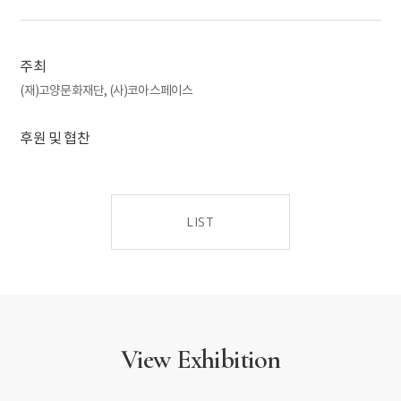
경향, 추상미술의 전개를 통해 작가들의 의식이 표출되는 다양한 모습들을
살펴본다. 자연을 존재의 근원으로 간주한 한국 추상미술의 흐름을 통해
근원적 자연을 상징하는 한국미술의 미적가치를 찾아볼 수 있다.
주최
(재)고양문화재단, (사)코아스페이스
후원 및 협찬
LIST
View Exhibition