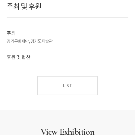
비교해 보는 것 또한 이 전시의 감상 주안점이다. 구성별로
주최 및 후원
작품들이 불러일으키는 사유를 거울삼아 지금의 삶, 예술의
계절을 돌아보는 시간이 될 것으로 기대한다.
주최
경기문화재단, 경기도미술관
후원 및 협찬
LIST
View Exhibition