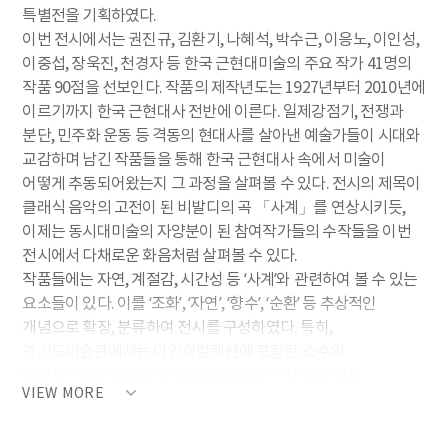
특별전을 기획하였다.
이번 전시에서는 권진규, 김환기, 나혜석, 박수근, 이응노, 이인성,
이중섭, 장욱진, 천경자 등 한국 근현대미술의 주요 작가 41명의
작품 90점을 선보인다. 작품의 제작년도는 1927년부터 2010년에
이르기까지 한국 근현대사 전반에 이른다. 일제강점기, 전쟁과
분단, 민주화 운동 등 격동의 현대사를 살아낸 예술가들이 시대와
교감하며 남긴 작품들을 통해 한국 근현대사 속에서 미술이
어떻게 추동되어왔는지 그 과정을 살펴볼 수 있다. 전시의 제목이
클래식 음악의 고전이 된 비발디의 곡 「사계」를 연상시키듯,
이제는 동시대미술의 자양분이 된 참여작가들의 수작들을 이번
전시에서 다채로운 화음처럼 살펴볼 수 있다.
작품들에는 자연, 계절감, 시간성 등 ‘사계’와 관련하여 볼 수 있는
요소들이 있다. 이를 ‘조화’, ‘자연’, ‘향수’, ‘순환’ 등 추상적인
개념으로 확장, 분류하여 전시를 구성하였다. 특히,
경기도미술관에서는 이건희컬렉션에 포함된 소수의
여성작가들의 작품을 ‘또 하나의 계절’로 구성하여, 한국
VIEW MORE
근현대미술사에서 각자의 예술 세계를 이룩해 낸 여성 작가들의
작품을 집중 조명한다. 각 개념의 구간마다 작가별, 시대별 차이를