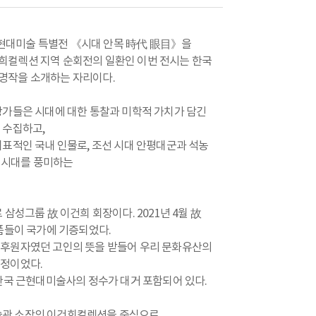
현대미술 특별전 《시대 안목 時代 眼目》을
희컬렉션 지역 순회전의 일환인 이번 전시는 한국
명작을 소개하는 자리이다.
장가들은 시대에 대한 통찰과 미학적 가치가 담긴
 수집하고,
대표적인 국내 인물로, 조선 시대 안평대군과 석농
한 시대를 풍미하는
삼성그룹 故 이건희 회장이다. 2021년 4월 故
작품들이 국가에 기증되었다.
 후원자였던 고인의 뜻을 받들어 우리 문화유산의
결정이었다.
한국 근현대미술사의 정수가 대거 포함되어 있다.
술관 소장의 이건희컬렉션을 중심으로