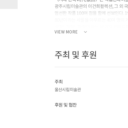
광주시립미술관의 이건희컬렉션, 그 외 국
엄선한 작품 100여 점을 함께 선보인다. 
80년이라는 세월을 아우르는 40여 명의 
‘성장’, ‘정착’, ‘확장’이라는 네 가지 
VIEW MORE
키워드들은 급변하는 우리 사회에 부응하며
이정표 역할을 해줄 것이다.
주최 및 후원
미술에 대한 안목을 기르는 가장 효과적인
출품된 100여 점의 작품들은 개인의 단
공개된 작품들이다. 역사와 심미적 측면 
대한 관조와 깊이 있는 통찰의 시간을 가
주최
울산시립미술관
후원 및 협찬