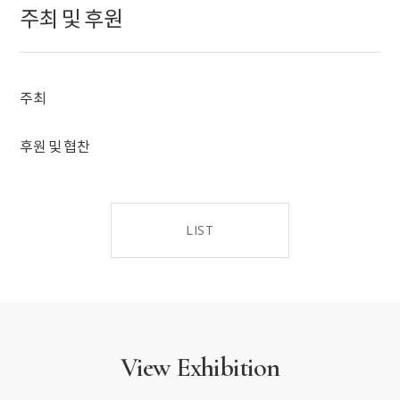
다각도로 살핀다. 이번 전시가 단절된 과거가 아닌, 동시대 미술로
주최 및 후원
이어지는 연속선 위에서 한국 미술의 흐름과 가능성을 탐색하는
기회가 되기를 바란다.
주최
후원 및 협찬
LIST
View Exhibition