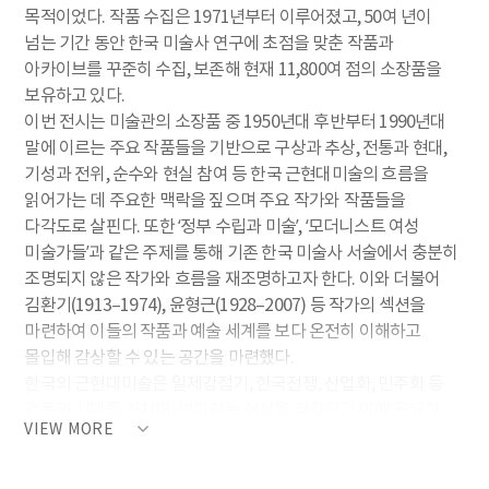
목적이었다. 작품 수집은 1971년부터 이루어졌고, 50여 년이
넘는 기간 동안 한국 미술사 연구에 초점을 맞춘 작품과
아카이브를 꾸준히 수집, 보존해 현재 11,800여 점의 소장품을
보유하고 있다.
이번 전시는 미술관의 소장품 중 1950년대 후반부터 1990년대
말에 이르는 주요 작품들을 기반으로 구상과 추상, 전통과 현대,
기성과 전위, 순수와 현실 참여 등 한국 근현대미술의 흐름을
읽어가는 데 주요한 맥락을 짚으며 주요 작가와 작품들을
다각도로 살핀다. 또한 ‘정부 수립과 미술’, ‘모더니스트 여성
미술가들’과 같은 주제를 통해 기존 한국 미술사 서술에서 충분히
조명되지 않은 작가와 흐름을 재조명하고자 한다. 이와 더불어
김환기(1913–1974), 윤형근(1928–2007) 등 작가의 섹션을
마련하여 이들의 작품과 예술 세계를 보다 온전히 이해하고
몰입해 감상할 수 있는 공간을 마련했다.
한국의 근현대미술은 일제강점기, 한국전쟁, 산업화, 민주화 등
격동의 시대를 거치며, 변화하는 현실을 감각하고 이에 응답한
VIEW MORE
작가들의 실천을 통해 형성되어 왔다. 전시는 이러한 역사적 맥락
위에서 창작의 열정을 이어온 작가들의 사유와 조형적 성취를