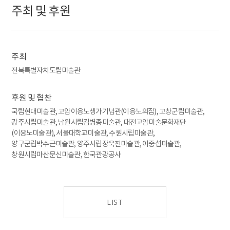
주최 및 후원
*고암이응노생가기념관, 고창군립미술관, 광주시립미술관,
남원시립김병종미술관, 수원시립미술관, 양주시립장욱진미술관,
양구군립박수근미술관, 이응노미술관, 이중섭미술관,
창원시립마산문신미술관
주최
전북특별자치도립미술관
후원 및 협찬
국립현대미술관, 고암이응노생가기념관(이응노의집), 고창군립미술관,
광주시립미술관, 남원시립김병종미술관, 대전고암미술문화재단
(이응노미술관), 서울대학교미술관, 수원시립미술관,
양구군립박수근미술관, 양주시립장욱진미술관, 이중섭미술관,
창원시립마산문신미술관, 한국관광공사
LIST