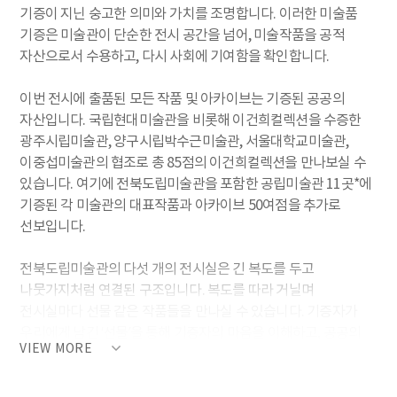
기증이 지닌 숭고한 의미와 가치를 조명합니다. 이러한 미술품
기증은 미술관이 단순한 전시 공간을 넘어, 미술작품을 공적
자산으로서 수용하고, 다시 사회에 기여함을 확인합니다.
이번 전시에 출품된 모든 작품 및 아카이브는 기증된 공공의
자산입니다. 국립현대미술관을 비롯해 이건희컬렉션을 수증한
광주시립미술관, 양구시립박수근미술관, 서울대학교미술관,
이중섭미술관의 협조로 총 85점의 이건희컬렉션을 만나보실 수
있습니다. 여기에 전북도립미술관을 포함한 공립미술관 11곳*에
기증된 각 미술관의 대표작품과 아카이브 50여점을 추가로
선보입니다.
전북도립미술관의 다섯 개의 전시실은 긴 복도를 두고
나뭇가지처럼 연결된 구조입니다. 복도를 따라 거닐며
전시실마다 선물 같은 작품들을 만나실 수 있습니다. 기증자가
우리에게 남긴 ‘선물’을 통해 기증자의 마음을 이해하고, 공공의
VIEW MORE
유산으로 자리 잡은 예술작품들이 주는 기쁨과 가치를 함께
느끼는 시간이 되기를 기대합니다.