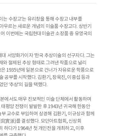
이는 수장고’는 유리창을 통해 수장고 내부를
모두 아우르는 새로운 개념의 미술품 수장고다. 상반기
이어 이번에는 국립현대미술관 소장품 중 유영국의
제1세대 서양화가이자 ‘한국 추상미술의 선구자다. 그는
색채와 절제된 추상 형태로 그려낸 작품으로 널리
국은 1935년에 일본으로 건너가 자유로운 학풍으로
 공부를 시작했다. 김환기, 장욱진, 이중섭 등과
 ‘추상’의 길을 택했다.
일본에서도 매우 진보적인 미술 단체에서 활동하며
태평양 전쟁이 발발한 후 1943년 귀국해 한동안
술부 교수로 부임하며 상경해 김환기, 이규상과 함께
寫實派)를 결성했다. 모던아트협회, 신상회
 하다가 1964년 첫 개인전을 개최하고, 이후
계를 구축했다.