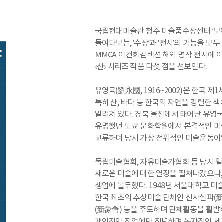
국립현대미술관 청주 미술품수장센터 ‘보
들여다보는, ‘수장’과 ‘전시’의 기능을 
MMCA 이건희컬렉션 해외 명작 전시에 
‹산› 시리즈 작품 다섯 점을 선보인다.
유영국(劉永國, 1916~2002)은 한국 
특히 산, 바다 등 한국의 자연을 강렬한 
알려져 있다. 경북 울진에서 태어난 유영
유명했던 도쿄 문화학원에서 본격적인 미술
교류하며 당시 가장 전위적인 미술운동이었던
독립미술협회, 자유미술가협회 등 당시 
새로운 미술에 대한 열정을 펼쳐나갔으나, 
생업에 몰두했다. 1948년 서울대학교 미
한국 최초의 추상미술 단체인 신사실파(新
(新象會) 등을 주도하며 단체활동을 활발히
개인적인 작업에만 전념하며 독자적인 세