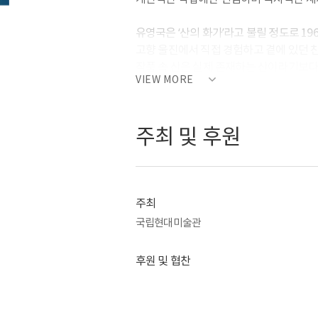
유영국은 ‘산의 화가’라고 불릴 정도로 19
고향 울진에서 직접 경험하고 곁에 있던 
작품 속 산은 실제 존재하는 산이라기보다
VIEW MORE
숭고함을 나타내는 ‘관념’의 표상이자 한국
색채와 형태 실험에 평생을 바쳤다. 예술
조형 요소인 점, 선 면을 사용해 조화롭고
주최 및 후원
작품은 서양화의 형식을 띠고 있지만 동양
유영국만의 독특한 예술 양식으로 발전되
이번 전시에서는 1968~1974년에 제작된
1950~60년대 초반 물감의 거친 질감과
주최
되자 색채가 전면으로 강조되면서 기하학
국립현대미술관
만들어 내는 상승과 하강의 화면 분할은 
역동성을 드러낸다. 더불어 삼원색을 바
후원 및 협찬
에너지를 뿜어낸다. 1970년대는 도형과 
1972년 이후에는 날카롭던 모서리가 둥근
암시하는 삼각형의 형태들이 등장해 추상