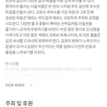
천천히 걸으며 다양한 삶과 예술을 여유 있게 바라볼 수 있다.
명작이라 불리는 미술작품은 한 편의 시처럼 주위 공간에 무수한
파장을 만들어 낸다. 고유의 주파수를 가진 파장과 그로 인해
생성된 파동은 때로는 부드럽게 때로는 과감하게 주위와 공명을
시도한다. 다양한 풀과 꽃들이 뿌려진 산책길처럼 미술관을
즐기며 느긋하게 주유하기를 바란다. 어떤 꽃은 향기로 신선함을
가져다주고 어떤 꽃은 색채의 조화로 매혹시키며, 또 어떤 풀들은
깊은 속내를 드러내며 유혹하려 한다. 감정의 변화가 느껴지거나
감응이 오거나 심장이 두근거리는 작품 앞에서 가만히 진동과
울림을 느껴보기를 바란다.
전시내용
이 전시의 길잡이 역할을 위해 작가들이 전하려는 이야기를
중심으로 총 4개로 섹션으로 구분하였다.
우선, “상상의 공동체를 넘어” 에서는 근대까지 이어지는 서사의
VIEW MORE
한계를 곧바로 넘어 버린 시도를 살핀다. 한국 미술사를 보면,
일제강점기에 인상주의와 함께 입체주의, 야수주의, 표현주의가
유입되었고, 해방 후에는 앵포르멜, 추상표현주의, 개념미술,
주최 및 후원
퍼포먼스, 미니멀리즘 등이 거의 동시에 들어오고 연구되었다.