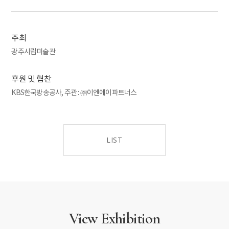
이러한 까닭에 미술 담론 형성 과정에서 서구 사회에서 목격되는
양상과 같은 순차적, 점진적 변화의 모습은 찾기 힘들었다. 그
결과, 다양한 미술 형식의 동시다발적 실험이 진행되면서,
주최
작가들은 자신의 미감에 따른 자연스러운 선택을 하게 된다.
광주시립미술관
예민한 시대 정신의 소유자들은 혼돈의 가운데에서 전근대·
근대를 가로지르는 통찰을 보여주었다. 상상의 공동체(Imagined
후원 및 협찬
Community)는 민족에 대한 다른 표현이면서 근대까지 이어진
서사의 상징으로 이해되는데, 그들은 상상의 공동체를 뛰어넘어
KBS한국방송공사, 주관 : ㈜이엔에이파트너스
곧바로 현대적인 주제 의식과 접속했다.
두 번째, ‘우아와 아름다움의 세계’ 섹션에서는 서구에서 유입된
형식과 내용을 받아들이며 전통 미감을 이어가거나 고유한
LIST
아름다움을 찾아내려 노력한 모습을 확인 할 수 있다. 농업 중심
사회에서 자본주의적 공업 국가로 변모하는 근대화의 과정에서
전통이라는 이름의 많은 것들이 묻히거나 사라졌다. 서구에서
넘어온 문화에 대한 맹목적 추종이 있었고, 전승되고 계승되어야
할 고유의 미는 폄훼되었다. 여기서는 낯선 문화의 유입 과정에서
전통에 대해 질문하며 예술에 관한 근본적인 물음과 연결지어
View Exhibition
스스로의 길을 찾으려는 시도들을 만날 수 있다. 또한 시각적
이미지들로부터 ‘무엇이 미술’이고, ‘미술적 행위란 무엇’인지에