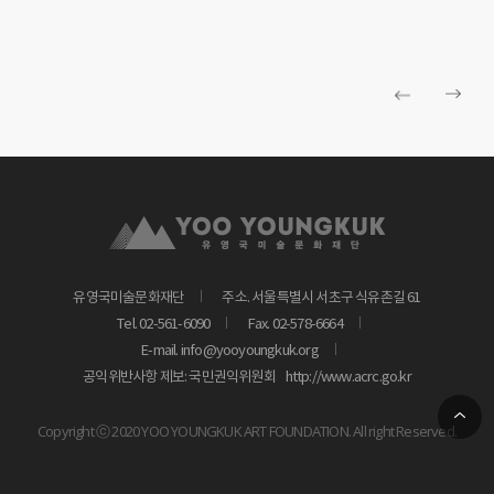
대한 다양한 생각들도 확인 할 수 있다. 정체성 찾기에서 출발하여
아름다움에 대한 근본적 사유로 나아가는 이야기들을 들어보자.
“이성과 합리, 이상향”은 글로벌하게 재편되는 정신의 흐름에서
명민하게 반응하여 세계성의 가치에 다가간 작가들로
구성되었다. 근·현대는 이성과 합리의 시대이다. 21세기 역시
실질적 지배 원리는 과학적 합리성이라는 주장에 대부분의
사람들이 동의할 것이다. 미술계에도 누구보다 더 예민하게
이성과 합리성에 기초한 세계관에 영향을 받은 작가들이 있다.
그들은 구세대 신세대, 국전과 전위, 구상과 추상 등으로 대립되던
시기에 새로운 시도에 조금 더 적극적으로 반응하였다. 익숙하게
된 합리적 사고방식으로 자연과 인간을 이해하려 했고, 세상의
유영국미술문화재단
주소. 서울특별시 서초구 식유촌길 61
풍경을 펼쳐내려 했다. 이러한 시도 역시 문화적 정체성 추구의
Tel. 02-561-6090
Fax. 02-578-6664
다양한 흐름 중 하나로 이해할 수 있다. 그들도 전통에 대해
E-mail. info@yooyoungkuk.org
관심을 가졌으며, 과거와 현재의 조화를 마음속에 품고 있었기
공익위반사항 제보: 국민권익위원회
http://www.acrc.go.kr
때문이다.
네 번째 섹션은 ‘정체성과 삶’이다. 역사는 집단의 기억이고,
Copyright ⓒ 2020 YOO YOUNGKUK ART FOUNDATION. All right Reserved.
기억을 공유하는 공동체는 정체성을 갖게 된다. 또한 공동체의
가치는 개인의 정체성에 직접적으로 영향을 미친다. 한국