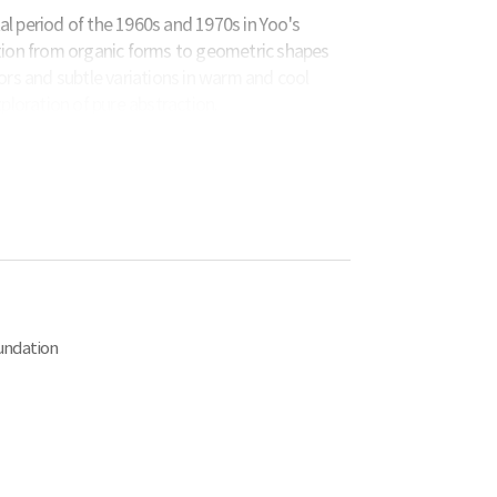
tal period of the 1960s and 1970s in Yoo's
sition from organic forms to geometric shapes
ors and subtle variations in warm and cool
ploration of pure abstraction.
 Querini Stampalia, the exhibition features over
 and around 40 archival materials, providing a
 Yoo's life and art.
 Yoo Youngkuk's second exhibition in the Western
e Gallery in New York last year but also his first
여정
A Journey to the Infinite: YOO YOUNGKUK
ndation
azione Querini Stampalia
 5252, 30122 Venice