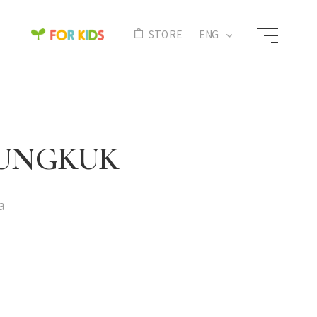
N
STORE
ENG
 YOUNGKUK
a