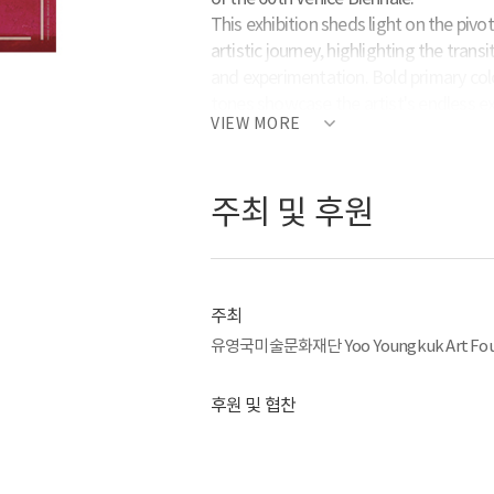
This exhibition sheds light on the pivo
artistic journey, highlighting the tran
and experimentation. Bold primary col
tones showcase the artist's endless ex
VIEW MORE
Held across three floors of the Palazzo
30 oil paintings, 14 prints, 8 drawings,
condensed and essential introduction to
주최 및 후원
"A Journey to the Infinite" is not only
art scene since his solo show at the Pac
solo exhibition in Europe.
전시 제목 Title: 유영국: 무한 세계로의 
주최
전시 기간 Date: 2024.4.20 - 11.24
유영국미술문화재단 Yoo Youngkuk Art Fou
전시 장소 Venue: 퀘리니 스탐팔리아 재단 Fond
Campo Santa Maria Formosa, Castello
후원 및 협찬