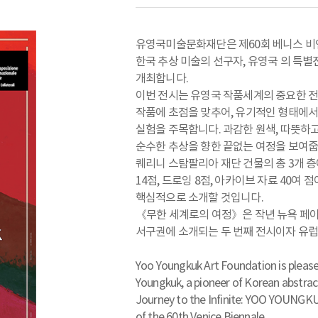
유영국미술문화재단은 제60회 베니스 비
한국 추상 미술의 선구자, 유영국 의 특별
개최합니다.
이번 전시는 유영국 작품세계의 중요한 전환
작품에 초점을 맞추어, 유기적인 형태에
실험을 주목합니다. 과감한 원색, 따뜻하
순수한 추상을 향한 끝없는 여정을 보여줍
퀘리니 스탐팔리아 재단 건물의 총 3개 층
14점, 드로잉 8점, 아카이브 자료 40여
핵심적으로 소개할 것입니다.
《무한 세계로의 여정》은 작년 뉴욕 페
서구권에 소개되는 두 번째 전시이자 유
Yoo Youngkuk Art Foundation is please
Youngkuk, a pioneer of Korean abstract
Journey to the Infinite: YOO YOUNGKUK
of the 60th Venice Biennale.