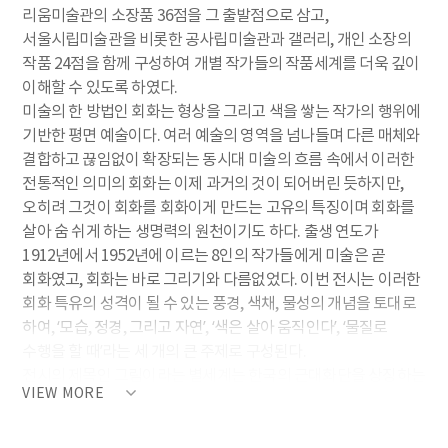
리움미술관의 소장품 36점을 그 출발점으로 삼고,
서울시립미술관을 비롯한 공사립미술관과 갤러리, 개인 소장의
작품 24점을 함께 구성하여 개별 작가들의 작품세계를 더욱 깊이
이해할 수 있도록 하였다.
미술의 한 방법인 회화는 형상을 그리고 색을 쌓는 작가의 행위에
기반한 평면 예술이다. 여러 예술의 영역을 넘나들며 다른 매체와
결합하고 끊임없이 확장되는 동시대 미술의 흐름 속에서 이러한
전통적인 의미의 회화는 이제 과거의 것이 되어버린 듯하지만,
오히려 그것이 회화를 회화이게 만드는 고유의 특징이며 회화를
살아 숨 쉬게 하는 생명력의 원천이기도 하다. 출생 연도가
1912년에서 1952년에 이르는 8인의 작가들에게 미술은 곧
회화였고, 회화는 바로 그리기와 다름없었다. 이번 전시는 이러한
회화 특유의 성격이 될 수 있는 풍경, 색채, 물성의 개념을 토대로
하여, ‘모습, 정경, 그리고 자연’, ‘색은 살아 움직인다’, ‘물질로
수행을 할 때’라는 세 개의 큰 주제로 구성된다.
전시의 제목인 그림이라는 별세계는 한국의 근대화단을 상징하는
VIEW MORE
이인성이 “화가의 미의식을 재현시킨 별세계(別世界)”로 회화를
은유한 것에서 차용한 것으로, 작가들이 그림을 통해 도달하고자