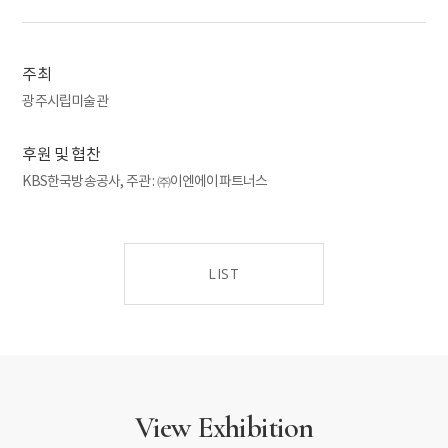
이러한 까닭에 미술 담론 형성 과정에서 서구 사회에서 목격되는
양상과 같은 순차적, 점진적 변화의 모습은 찾기 힘들었다. 그
결과, 다양한 미술 형식의 동시다발적 실험이 진행되면서,
주최
작가들은 자신의 미감에 따른 자연스러운 선택을 하게 된다.
광주시립미술관
예민한 시대 정신의 소유자들은 혼돈의 가운데에서 전근대·
근대를 가로지르는 통찰을 보여주었다. 상상의 공동체(Imagined
후원 및 협찬
Community)는 민족에 대한 다른 표현이면서 근대까지 이어진
서사의 상징으로 이해되는데, 그들은 상상의 공동체를 뛰어넘어
KBS한국방송공사, 주관 : ㈜이엔에이파트너스
곧바로 현대적인 주제 의식과 접속했다.
두 번째, ‘우아와 아름다움의 세계’ 섹션에서는 서구에서 유입된
형식과 내용을 받아들이며 전통 미감을 이어가거나 고유한
LIST
아름다움을 찾아내려 노력한 모습을 확인 할 수 있다. 농업 중심
사회에서 자본주의적 공업 국가로 변모하는 근대화의 과정에서
전통이라는 이름의 많은 것들이 묻히거나 사라졌다. 서구에서
넘어온 문화에 대한 맹목적 추종이 있었고, 전승되고 계승되어야
할 고유의 미는 폄훼되었다. 여기서는 낯선 문화의 유입 과정에서
전통에 대해 질문하며 예술에 관한 근본적인 물음과 연결지어
View Exhibition
스스로의 길을 찾으려는 시도들을 만날 수 있다. 또한 시각적
이미지들로부터 ‘무엇이 미술’이고, ‘미술적 행위란 무엇’인지에