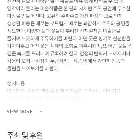
천천히 걸으며 다양한 삶과 예술을 여유 있게 바라볼 수 있다.
명작이라 불리는 미술작품은 한 편의 시처럼 주위 공간에 무수한
파장을 만들어 낸다. 고유의 주파수를 가진 파장과 그로 인해
생성된 파동은 때로는 부드럽게 때로는 과감하게 주위와 공명을
시도한다. 다양한 풀과 꽃들이 뿌려진 산책길처럼 미술관을
즐기며 느긋하게 주유하기를 바란다. 어떤 꽃은 향기로 신선함을
가져다주고 어떤 꽃은 색채의 조화로 매혹시키며, 또 어떤 풀들은
깊은 속내를 드러내며 유혹하려 한다. 감정의 변화가 느껴지거나
감응이 오거나 심장이 두근거리는 작품 앞에서 가만히 진동과
울림을 느껴보기를 바란다.
전시내용
이 전시의 길잡이 역할을 위해 작가들이 전하려는 이야기를
중심으로 총 4개로 섹션으로 구분하였다.
우선, “상상의 공동체를 넘어” 에서는 근대까지 이어지는 서사의
VIEW MORE
한계를 곧바로 넘어 버린 시도를 살핀다. 한국 미술사를 보면,
일제강점기에 인상주의와 함께 입체주의, 야수주의, 표현주의가
유입되었고, 해방 후에는 앵포르멜, 추상표현주의, 개념미술,
주최 및 후원
퍼포먼스, 미니멀리즘 등이 거의 동시에 들어오고 연구되었다.