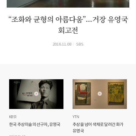
“조화와 균형의 아름다움”...거장 유영국
회고전
2016.11.08
SBS
KBS1
YTN
한국 추상미술의 선구자, 유영국
추상을 넘어 색채로 달려간 화가
유영국