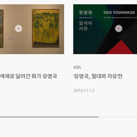
KBS
 색채로 달려간 화가 유영국
‘유영국, 절대와 자유’전
2016.11.12