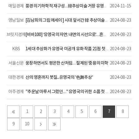
매일경제
풍경의 기하학적 재구성…韓추상미술 거장 유영국 미공개作 대거 나와
2024-11-15
영남일보
[김남희의 그림 에세이] 시대 앞서간 韓 추상미술계 두 거목 유영국·정점식
2024-08-23
브릿지경제
[비바100] ‘유영국의 자연: 내면의 시선으로’…흔들리지도, 한쪽으로 치우치지 않고 올곧게!
2024-08-23
KBS
1세대 추상화가 유영국 미공개 유화 작품 21점 첫 공개
2024-08-23
서울신문
웅장하면서도 평온한 산처럼… 절제된 ‘중용의 미학’
2024-08-23
대한경제
산의 영혼까지 붓질...유영국의 '色舞추상'
2024-08-23
아주경제
"추운날 마루서 그렸던…" 유영국의 귀한 소품 첫 공개
2024-08-23
1
2
3
4
5
6
7
8
9
10