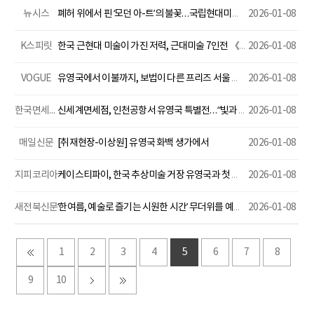
뉴시스
폐허 위에서 핀 ‘모던 아-트’의 불꽃…국립현대미술관 청주
2026-01-08
K스피릿
한국 근현대 미술이 가진 저력, 근대미술 7인전 《침묵하는 美的 영혼들》
2026-01-08
VOGUE
유영국에서 이불까지, 보법이 다른 프리즈 서울 즐기기
2026-01-08
한국면세뉴스
신세계면세점, 인천공항서 유영국 특별전…“빛과 색의 여정”
2026-01-08
매일신문
[취재현장-이상원] 유영국 화백 생가에서
2026-01-08
지피코리아
케이스티파이, 한국 추상미술 거장 유영국과 첫 협업 컬렉션 출시
2026-01-08
새전북신문
‘한여름, 예술로 즐기는 시원한 시간’ 무더위를 예술로 식혀볼까?
2026-01-08
1
2
3
4
5
6
7
8
9
10