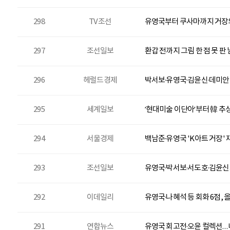
298
TV조선
유영국부터 쿠사마까지 거장의
297
조선일보
환갑 전까지 그림 한 점 못 
296
헤럴드경제
박서보·유영국·김윤신·데미안
295
세계일보
‘현대미술 이단아’부터 韓 
294
서울경제
백남준·유영국 'K아트 거장'
293
조선일보
유영국·박서보·서도호·김윤신…
292
이데일리
유영국·나혜석 등 회화 6점,
291
연합뉴스
유영국 회고전·오윤 컬렉션