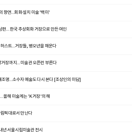
 향연…회화·설치 미술 '백미'
판 남편… 한국 추상회화 거장으로 만든 여인
 허스트…거장들, 병오년을 채운다
추상거장까지… 미술관 오픈런 부른다
 재조명…소수자 예술도 다시 본다 [조상인의 미담]
 올해 미술계는 'K 거장'의 해
 올림픽대로서 만난다
…내년 서울시립미술관 전시