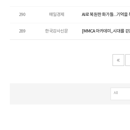
290
매일경제
AI로 복원한 화가들…기억을
289
한국강사신문
[MMCA 아카데미, 시대를 걷