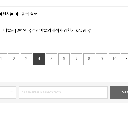
 복원하는 미술관의 실험
는 미술관] 2편 ‘한국 추상미술의 개척자 김환기 & 유영국’
1
2
3
4
5
6
7
8
9
10