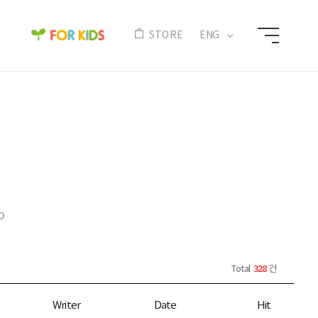
N
STORE
ENG
o
328
Total
건
Writer
Date
Hit