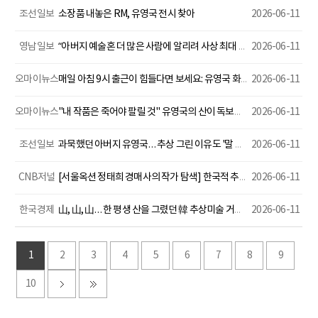
조선일보
소장품 내놓은 RM, 유영국 전시 찾아
2026-06-11
영남일보
“아버지 예술혼 더 많은 사람에 알리려 사상 최대 회고전 준비했죠”
2026-06-11
오마이뉴스
매일 아침 9시 출근이 힘들다면 보세요: 유영국 화백의 탄생 110주년 회고전 <유영국: 산은 내 안에 있다>을 보고
2026-06-11
오마이뉴스
"내 작품은 죽어야 팔릴 것" 유영국의 산이 독보적인 이유
2026-06-11
조선일보
과묵했던 아버지 유영국… 추상 그린 이유도 '말 없어 좋다'
2026-06-11
CNB저널
[서울옥션 정태희 경매사의 작가 탐색] 한국적 추상회화의 완성, 거장 유영국을 만나다
2026-06-11
한국경제
山, 山, 山… 한 평생 산을 그렸던 韓 추상미술 거장 유영국이 왔다
2026-06-11
1
2
3
4
5
6
7
8
9
10