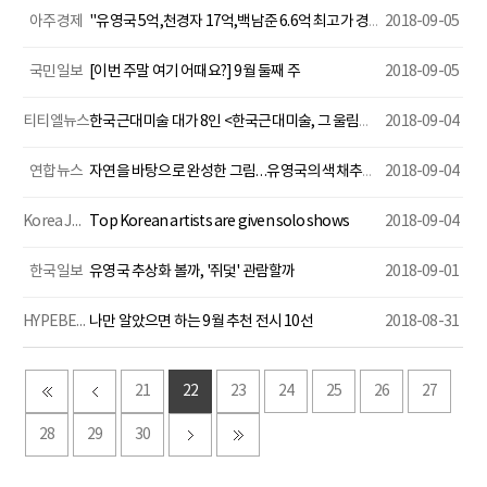
아주경제
​"유영국 5억,천경자 17억,백남준 6.6억 최고가 경신?"..케이옥션 19일 9월 경매'
2018-09-05
국민일보
[이번 주말 여기 어때요?] 9월 둘째 주
2018-09-05
티티엘뉴스
한국근대미술 대가 8인 <한국근대미술, 그 울림의 여정> 전시
2018-09-04
연합뉴스
자연을 바탕으로 완성한 그림…유영국의 색채추상展
2018-09-04
Korea Joongang Daily
Top Korean artists are given solo shows
2018-09-04
한국일보
유영국 추상화 볼까, '쥐덫' 관람할까
2018-09-01
HYPEBEAST
나만 알았으면 하는 9월 추천 전시 10선
2018-08-31
21
22
23
24
25
26
27
28
29
30