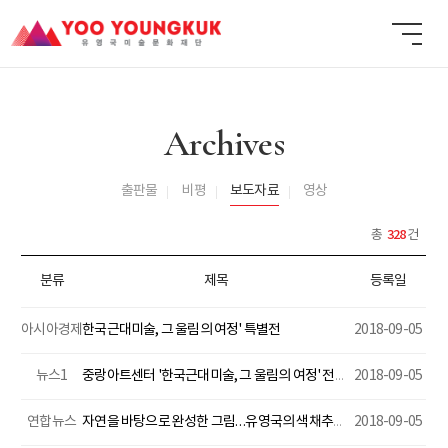
Archives
출판물
비평
보도자료
영상
328
총
건
분류
제목
등록일
아시아경제
한국근대미술, 그 울림의 여정' 특별전
2018-09-05
뉴스1
중랑아트센터 '한국근대미술, 그 울림의 여정' 전시회
2018-09-05
연합뉴스
자연을 바탕으로 완성한 그림…유영국의 색채추상展
2018-09-05