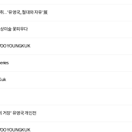
… '유영국, 절대와 자유'展
 추상미술 꽃피우다
 YOO YOUNGKUK
eries
Kuk
화의 거장' 유영국 개인전
 YOO YOUNGKUK