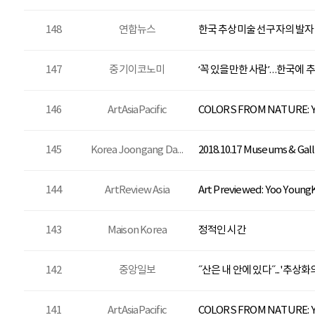
148
연합뉴스
한국 추상미술 선구자의 발자취
147
중기이코노미
‘꼭 있을만한 사람’…한국에
146
ArtAsiaPacific
COLORS FROM NATURE:
145
Korea Joongang Daily
2018.10.17 Museums & Gall
144
ArtReview Asia
Art Previewed: Yoo Young
143
Maison Korea
정적인 시간
142
중앙일보
˝산은 내 안에 있다˝...'추상
141
ArtAsiaPacific
COLORS FROM NATURE: