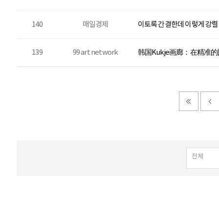
140
매일경제
이토록 간결한데 이렇게 강
139
99 art network
韩国Kukje画廊：在精准