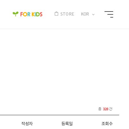
N
STORE
KOR
328
총
건
작성자
등록일
조회수