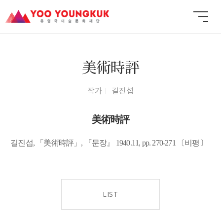
美術時評
작가
길진섭
美術時評
길진섭, 「美術時評」, 『문장』 1940.11, pp. 270-271 〔비평〕
LIST