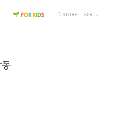
N
STORE
KOR
활동