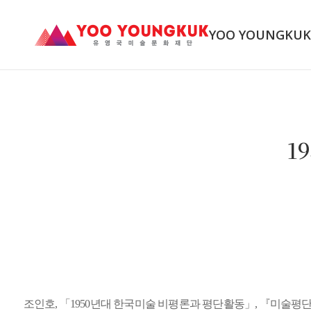
YOO YOUNGKU
1
조인호, 「1950년대 한국미술 비평론과 평단활동」, 『미술평단』 No.