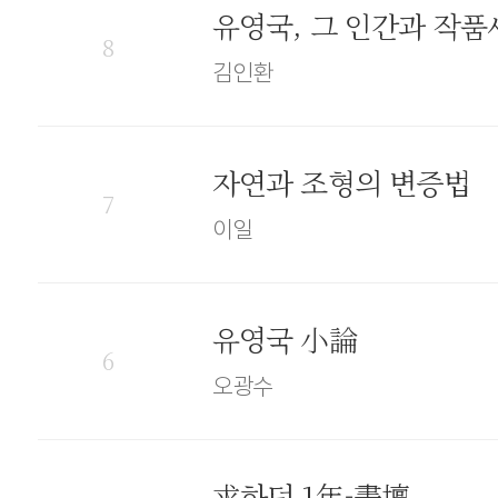
유영국, 그 인간과 작품
8
김인환
자연과 조형의 변증법
7
이일
유영국 小論
6
오광수
求하던 1年-畵壇