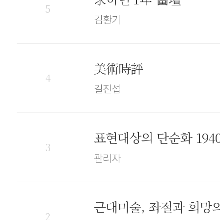
5
김환기
美術時評
4
길진섭
표현대상의 단순화 194
3
관리자
근대미술, 좌절과 희망
2