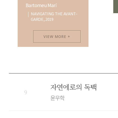
Bartomeu Marí
NAVIGATING THE AVANT-
GARDE, 2019
VIEW MORE +
자연에로의 독백
9
윤우학