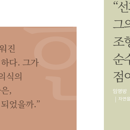
“
그
조
지워진
순
하다. 그가
점이
 의식의
은,
임영방
자연을
되었을까.”