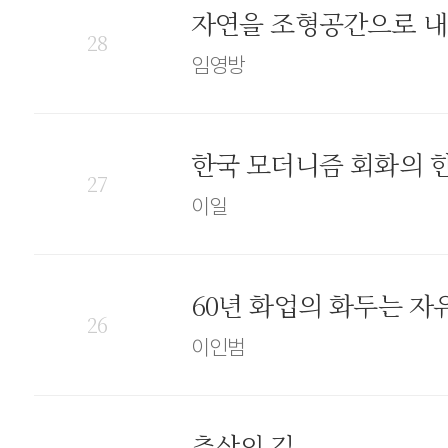
자연을 조형공간으로 내면
28
임영방
한국 모더니즘 회화의 한 
27
이일
60년 화업의 화두는 자유
26
이인범
추상의 길