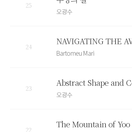
25
오광수
NAVIGATING THE AV
24
Bartomeu Mari
Abstract Shape and C
23
오광수
The Mountain of Yoo 
22