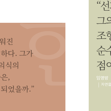
“
그
조
지워진
순
하다. 그가
점이
 의식의
은,
임영방
자연을
되었을까.”