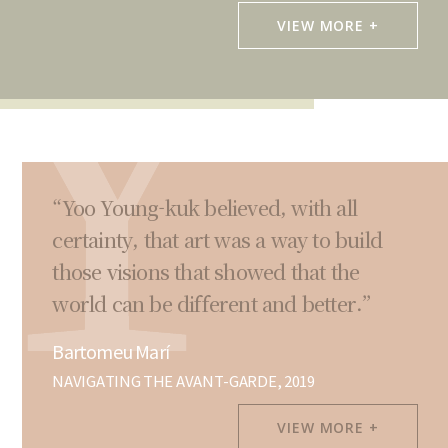
VIEW MORE +
“Yoo Young-kuk believed, with all
certainty, that art was a way to build
those visions that showed that the
world can be different and better.”
Bartomeu Marí
NAVIGATING THE AVANT-GARDE, 2019
VIEW MORE +