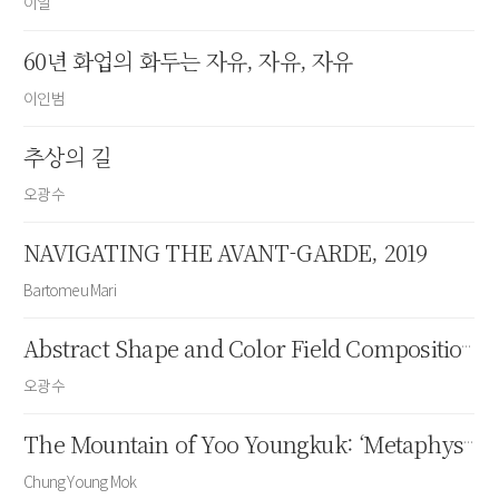
이일
60년 화업의 화두는 자유, 자유, 자유
이인범
추상의 길
오광수
NAVIGATING THE AVANT-GARDE, 2019
Bartomeu Mari
Abstract Shape and Color Field Composition: The Art World of Yoo Youngkuk
오광수
The Mountain of Yoo Youngkuk: ‘Metaphysical Landscape’
Chung Young Mok