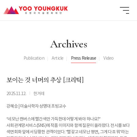
Archives
Publication
Article
Press Release
Video
보이는 것 너머의 추상 [크리틱]
I
2025.11.12.
한겨레
강혜승 | 미술사학자·상명대 초빙교수
“네모난 캔버스에 빨간색만 가득한데 어떻게 봐야 하나요?”
사회관계망서비스(SNS)에 작품 이미지와 함께 질문이 올라왔다. 전시를 보다
색면회화 앞에서 당황한 관객이었다. “빨갛고 네모난 평면, 그게 다죠 뭐”라는