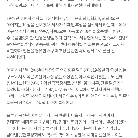
대한 열망으로 새로운 예술에 대한 기대가 넘쳤던 당대였다.
1948년 첫번째 신사실파 전시에서 유영국은 회화1, 회화2, 회화3으로
이어지는 10점을 선보였다. 서사가 삭제된 추상을 짐작하게 하는 제목이다.
이규상 역시 작품1, 작품2, 작품3으로 이름 붙인 10점을 출품했다. 평단의
주목을 받았지만, 반응은 냉담했다. 단적으로 서강헌이라는 민족주의 진영의
문인은 “절망적인 민족문화 위기 앞에서 용허될 수 없는 큰 과오”라고까지
비판했다. 일본을 경유한 서구의 추상을 반민족적 성격으로 본 날 선
시선이었다.
이후 신사실파 2회전에서 유영국의 경향은 달라진다. 1949년 작 ‘직선 있는
구도’에서 제목은 여전히 대상 없는 추상인 듯하나 직선이 있는 구도 안에
형상이 표현돼 있다. 소위 한국적 정서로 인식된 꽃과 나무, 달을 닮은 자연
풍경이다. 3회전에서는 ‘산맥’, ‘나무’ 등으로 제목에서부터 자연을 취했다.
그리는 대상도 서사도 지워나간 서구의 추상과 달리 한국의 초기 추상은 주변
풍광을 단순화한 문학적 표현이 특징이다.
물론 한국전쟁 이후 분위기는 급변했다. 미술계는 시급한 당면 과제로
현대화와 세계화를 요구하는데, 현대적 조형 언어는 다름 아닌 추상이었다.
미국이라는 대타자의 주류 경향이 추상이었기 때문이다. 순수 시각성을
담아낸 듯한 추상화에도 역사적 맥락이 작동한다. 시대를 알면 더 보이는