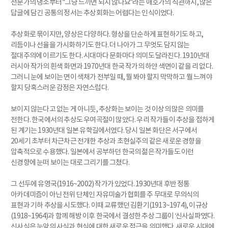
전문가의 냉소부터 “그냥 느끼면 되지 않나요”라는 애호가의 직관까지, 많은
답글에 담긴 공통의 정서는 추상회화는 어렵다는 인식이었다.
추상화로 묶이지만, 양상은 다양하다. 형상을 단순하게 표현하기도 하고,
리듬이나 선율을 가시화하기도 한다. 더 나아가 그 무엇도 담지 않는
절대주의에 이르기도 한다. 시대마다 문화마다 의미도 달라진다. 1910년대
러시아 작가의 흰색 화면과 1970년대 한국 작가의 하얀 색면이 같을 리 없다.
그러니 눈에 보이는 면이 색채가 전부일 때, 뭘 봐야 할지 막막하고 뭘 느껴야
할지 당혹스러운 감정은 자연스럽다.
보이지 않는다고 없는 게 아니듯, 추상화는 보이는 것 이상의 많은 의미를
전한다. 한국에서의 추상도 우여곡절이 많았다. 우리 작가들이 추상을 접하게
된 계기는 1930년대 일본 유학길에서였다. 당시 일본 화단은 서구에서
20세기 초부터 차근차근 전개한 추상과 초현실주의 같은 새로운 경향을
압축적으로 수용했다. 일본에서 공부하던 한국의 젊은 작가들도 이런
신경향에 눈떠 보이는 대로 그리기를 그쳤다.
그 선두에 유영국(1916~2002) 작가가 있었다. 1930년대 후반 정통
아카데미즘이 아닌 전위 단체인 자유미술가협회를 주 무대로 무의식의
표현과 기하 추상을 시도했다. 이때 교류했던 김환기(1913~1974), 이규상
(1918~1964)과 함께 해방 이후 한국에서 결성한 추상 그룹이 ‘신사실파’였다.
신사실은 눈앞의 사실과 현실에 대한 새로운 접근을 의미했다. 새로운 시대에