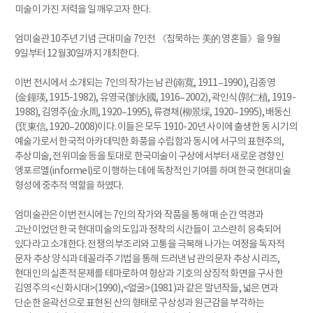
미술이 가진 저력을 일깨우고자 한다.
엄미술관 10주년 기념 근대미술 7인전 《침묵하는 美的 영혼들》을 9월
9일부터 12월30일까지 개최한다.
이번 전시에서 소개되는 7인의 작가는 남관(南寬, 1911–1990), 김종영
(金鐘瑛, 1915-1982), 유영국(劉永國, 1916–2002), 곽인식(郭仁植, 1919-
1988), 김영주(金永周, 1920–1995), 류경채(柳景埰, 1920–1995), 배동신
(裵東信, 1920–2008)이다. 이들은 모두 1910-20년 사이에 출생한 동 시기의
예술가로서 한국적 아카데믹한 화풍을 수립함과 동시에 서구의 표현주의,
추상미술, 전위미술 등을 토대로 한국미술이 구상에서부터 새로운 경향인
엥포르멜(informel)로 이행하는 데에 독창적인 기여를 하며 한국 현대미술
형성에 중추적 역할을 하였다.
엄미술관은 이번 전시에는 7인의 작가와 작품을 통해 매 순간 역경과
고난이었던 한국 현대미술의 도입과 정착의 시간들이 고스란히 응축되어
있다라고 소개한다. 전쟁의 부조리와 고통을 극복해 나가는 여정을 독자적
문자 추상 양식과 데꼴라주 기법을 통해 드러낸 남관의 문자 추상 시리즈,
현대인의 실존적 문제를 테마로하여 형상과 기호의 상징적 화면을 구사한
김영주의 <신화시대>(1990),<얼굴>(1981)과 같은 말년작들, 넓은 면과
단순한 윤곽선으로 표현된 산의 형태로 구상성과 원근감을 부각하는