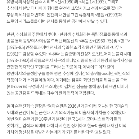
유영국의 서정적 산수 시리즈 <산>(1990)과 <작품 1>(1993), 그리고
추상에서 한발 더 나아가 형태를 완전히 소멸시키고 선과 면으로 절대적
추상의 세계를 대변하며 인간의 내면을 그린 류경채의 <염원>(1993)과
드로잉 시리즈들을 이번 전시를 통해 한 공간에서 만날 수 있다.
한편, 추상화의 주류에서 벗어나 한평생 수채화라는 독립 장르를 통해 색과
빛을 통해 동양의 사의성을 드러낸 배동신의 <무등산>(1960~75) 및 <항구>
(1975~85) 연작들과 이번 전시의 유일한 조각 작품인 김종영의 <나무>
(1981)도 감상할 수 있다. <나무>는 김종영의 전성기로 일컬어지는 불각시대
(1973~1982)의 작품으로서 서구의 미니멀리즘의 원리에 동양의 불각사상을
결합한 독자적인 조형미를 드러내는 작품이다. 이밖에도 이차원의
평면에서의 물성탐구를 통해 평면 추상에 깊이감의 층위를 드러낸 곽인식의
작품이 대거 소개될 예정이다. 여기에는 점들이 화면 전체를 뒤덮는 올 오버
(All-over)적 구성과 서로 스미듯이 겹쳐진 점들을 통해 종이의 표면 너머에
있는 공간감을 드러내는 다수의 판화 연작이 포함된다.
엄미술관 진희숙 관장은 “엄미술관은 2016년 개관 이래 오늘날 한국미술의
토대와 근간이 되는 근현대 시기의 작가들의 미술사적 가치를 주목해왔다.
이번 엄미술관 개관 10주년 기념전이 한국 1세대 모더니스트 작가들의
잊혀가는 업적과 의미에 대해 다시 한번 상기하고 한국미술에 내재된 미적
가치와 정신성을 재발견하는 계기가 되기를 바란다”라고 밝혔다.