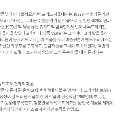
작품부터 만나보세요. 이번 프리즈 서울에서는 1977년 전후의 달라진
rk’(1977)는 그가 큰 수술을 겪기 전 작품으로, 강렬한 색채의 면과
 1979년 작 ‘Water’는 기하학적 엄격함에서 벗어나 부드러워진
울진을 찾았다고 합니다. 작품 ‘Water’는 그때마다 그가 봤을 울진
비로움이 동시에 느껴지는 이 작품을 두고 미술평론가 앤드루 러세스는
 자신만의 우주를 구축하고, 관람자들을 그 세계로 초대한다.” 격변의
 시기에도 절대 포기하지 않았던 그의 우주가 ‘물’에 어른거리는
4cm. 학고재 갤러리 제공
 ‘구름과 달’은 학고재 갤러리에서 볼 수 있습니다. 그가 점화(點畵)
정성이 잘 드러난 작품이죠. 이 작품이 탄생했던 1960년대 초, 그는
 가능성에 주목했고, 김창열을 뉴욕으로 이끄는 등 한국 미술을 세계에
욕에 정착해 점화 시리즈로 세계적인 주목을 받았죠.