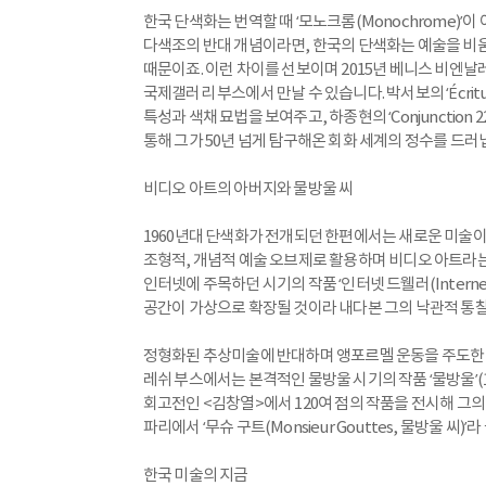
한국 단색화는 번역할 때 ‘모노크롬(Monochrome)’이 
다색조의 반대 개념이라면, 한국의 단색화는 예술을 비
때문이죠. 이런 차이를 선보이며 2015년 베니스 비엔
국제갤러리 부스에서 만날 수 있습니다. 박서보의 ‘Écritur
특성과 색채 묘법을 보여주고, 하종현의 ‘Conjunction 
통해 그가 50년 넘게 탐구해온 회화 세계의 정수를 드러
비디오 아트의 아버지와 물방울 씨
1960년대 단색화가 전개되던 한편에서는 새로운 미술이
조형적, 개념적 예술 오브제로 활용하며 비디오 아트라
인터넷에 주목하던 시기의 작품 ‘인터넷 드웰러(Internet
공간이 가상으로 확장될 것이라 내다본 그의 낙관적 통찰
정형화된 추상미술에 반대하며 앵포르멜 운동을 주도한 
레쉬 부스에서는 본격적인 물방울 시기의 작품 ‘물방울’(
회고전인 <김창열>에서 120여 점의 작품을 전시해 그
파리에서 ‘무슈 구트(Monsieur Gouttes, 물방울 씨
한국 미술의 지금