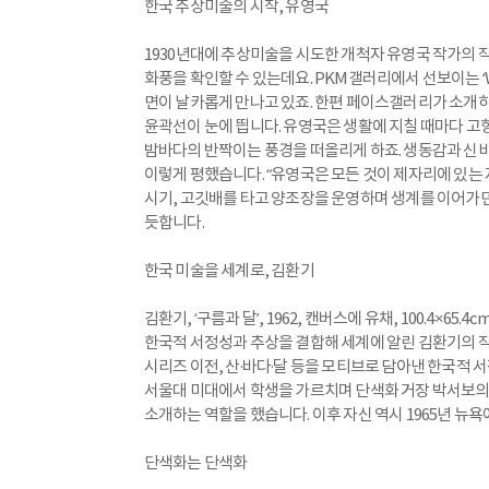
한국 추상미술의 시작, 유영국
1930년대에 추상미술을 시도한 개척자 유영국 작가의 
화풍을 확인할 수 있는데요. PKM갤러리에서 선보이는 ‘Wo
면이 날카롭게 만나고 있죠. 한편 페이스갤러리가 소개하는
윤곽선이 눈에 띕니다. 유영국은 생활에 지칠 때마다 고향 
밤바다의 반짝이는 풍경을 떠올리게 하죠. 생동감과 신
이렇게 평했습니다. “유영국은 모든 것이 제자리에 있는
시기, 고깃배를 타고 양조장을 운영하며 생계를 이어가던
듯합니다.
한국 미술을 세계로, 김환기
김환기, ‘구름과 달’, 1962, 캔버스에 유채, 100.4×65.
한국적 서정성과 추상을 결합해 세계에 알린 김환기의 작품
시리즈 이전, 산·바다·달 등을 모티브로 담아낸 한국적 서
서울대 미대에서 학생을 가르치며 단색화 거장 박서보의
소개하는 역할을 했습니다. 이후 자신 역시 1965년 뉴
단색화는 단색화