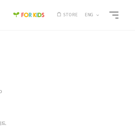
N
STORE
ENG
o
이드.