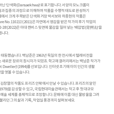
아닌 ‘단색화(Dansaekhwa)’로 표기합니다. 서양의 모노크롬이
움과 집중의 과정으로 이해하며 작품을 수행적 태도로 완성하기
날레에서 크게 주목받은 단색화 거장 박서보와 하종현의 작품은
e No. 110211’(2011)은 자연에서 영감을 받은 작가의 후기 작업의
22-28’(2022)은 마대 캔버스 뒷면에 물감을 밀어 넣는 ‘배압법(背押法)’을
냅니다.
 태동했습니다. 백남준은 1963년 독일의 한 전시에서 텔레비전을
는 새로운 장르의 창시자가 되었죠. 학고재 갤러리에서는 백남준 작가가
 Dweller)’(1994)를 선보입니다. 인터넷 초기에 이미 인간의 생활
을 엿볼 수 있습니다.
김창열의 작품도 프리즈 안팎에서 만날 수 있습니다. 프리즈의 알민
1979)을 감상할 수 있고, 국립현대미술관에서는 작고 후 첫 대규모
의 예술 세계를 총체적으로 조망합니다. 문패에 이름 대신 물방울을 그려
)’라 불리던 그의 삶과 기록, 작업실 풍경까지 살펴보세요.