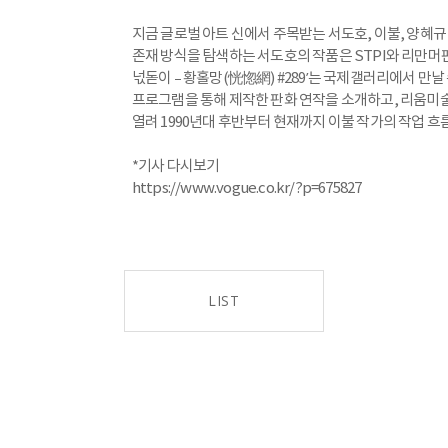
지금 글로벌 아트 신에서 주목받는 서도호, 이불, 양혜규
존재 방식을 탐색하는 서도호의 작품은 STPI와 리만머
넋돋이 – 황홀망(恍惚網) #289’는 국제갤러리에서 만날
프로그램을 통해 제작한 판화 연작을 소개하고, 리움미술관
열려 1990년대 후반부터 현재까지 이불 작가의 작업 흐
*기사 다시보기
https://www.vogue.co.kr/?p=675827
LIST