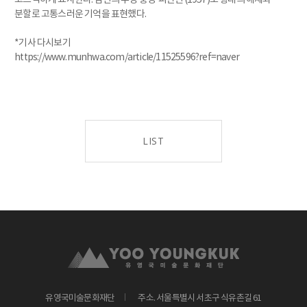
분할로 고통스러운 기억을 표현했다.
*기사 다시보기
https://www.munhwa.com/article/11525596?ref=naver
LIST
유영국미술문화재단
주소. 서울특별시 서초구 식유촌길 61