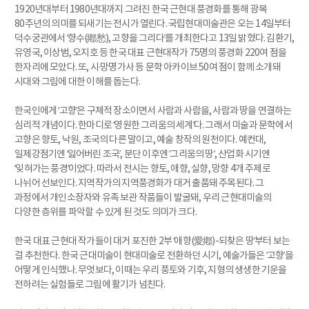
1920년대부터 1980년대까지 그려진 한국 근현대 풍경화를 통해 광복
80주년의 의미를 되새기는 전시가 열린다. 국립현대미술관은 오는 14일부터
덕수궁관에서 ‘향수(鄕愁), 고향을 그리다’를 개최한다고 13일 밝혔다. 김환기,
유영국, 이상범, 오지호 등 한국 대표 근현대작가 75명의 풍경화 220여 점을
한자리에 모았다. 또, 시·망명가사 등 문학 아카이브 50여 점이 함께 소개돼
시대와 그림에 대한 이해를 돕는다.
한국인에게 ‘고향’은 구체적 장소이면서 사람과 사람을, 사람과 땅을 연결하는
심리적 개념이다. 한마디로 ‘영원한 그리움의 세계’다. 그래서 미술과 문학에서
고향은 향토, 낙원, 조국의 다른 말이고, 예술 창작의 원천이다. 예컨대,
일제강점기엔 ‘잃어버린 조국’, 분단 이후엔 ‘그리움의 땅’, 산업화 시기엔
‘잊혀가는 풍경’이었다. 따라서 전시는 향토, 애향, 실향, 망향 4개 주제로
나뉘어 선보인다. 지역작가의 지역풍경화가 대거 출품돼 주목된다. 그
과정에서 개인소장자와 유족 보관 작품들이 발굴돼, 우리 근현대미술의
다양한 층위를 파악할 수 있게 된 것도 의미가 크다.
한국 대표 근현대 작가들이 대거 포진한 2부 ‘애향(愛鄕)-되찾은 땅’부터 보는
걸 추천한다. 한국 근대미술이 현대미술로 전환하던 시기, 예술가들은 ‘고향’을
어떻게 인식했나. 무엇보다, 이때는 우리 풍토와 기후, 지형의 생생한 기운을
전하려는 실험들로 그림에 활기가 넘친다.