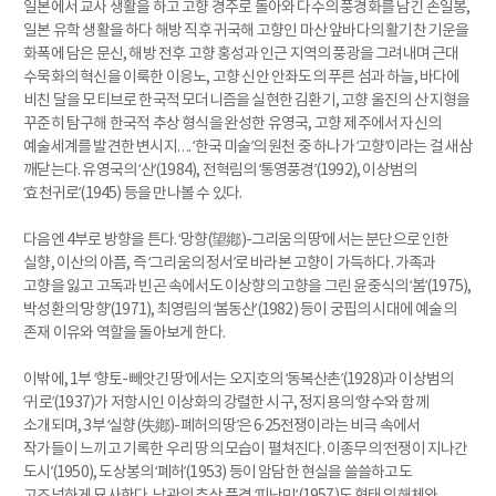
일본에서 교사 생활을 하고 고향 경주로 돌아와 다수의 풍경화를 남긴 손일봉,
일본 유학 생활을 하다 해방 직후 귀국해 고향인 마산 앞바다의 활기찬 기운을
화폭에 담은 문신, 해방 전후 고향 홍성과 인근 지역의 풍광을 그려내며 근대
수묵화의 혁신을 이룩한 이응노, 고향 신안 안좌도의 푸른 섬과 하늘, 바다에
비친 달을 모티브로 한국적 모더니즘을 실현한 김환기, 고향 울진의 산 지형을
꾸준히 탐구해 한국적 추상 형식을 완성한 유영국, 고향 제주에서 자신의
예술세계를 발견한 변시지…. ‘한국 미술’의 원천 중 하나가 ‘고향’이라는 걸 새삼
깨닫는다. 유영국의 ‘산’(1984), 전혁림의 ‘통영풍경’(1992), 이상범의
‘효천귀로’(1945) 등을 만나볼 수 있다.
다음엔 4부로 방향을 튼다. ‘망향(望鄕)-그리움의 땅’에서는 분단으로 인한
실향, 이산의 아픔, 즉 ‘그리움의 정서’로 바라본 고향이 가득하다. 가족과
고향을 잃고 고독과 빈곤 속에서도 이상향의 고향을 그린 윤중식의 ‘봄’(1975),
박성환의 ‘망향’(1971), 최영림의 ‘봄동산’(1982) 등이 궁핍의 시대에 예술의
존재 이유와 역할을 돌아보게 한다.
이밖에, 1부 ‘향토-빼앗긴 땅’에서는 오지호의 ‘동복산촌’(1928)과 이상범의
‘귀로’(1937)가 저항시인 이상화의 강렬한 시구, 정지용의 ‘향수’와 함께
소개되며, 3부 ‘실향(失鄕)-폐허의 땅’은 6·25전쟁이라는 비극 속에서
작가들이 느끼고 기록한 우리 땅의 모습이 펼쳐진다. 이종무의 ‘전쟁이 지나간
도시’(1950), 도상봉의 ‘폐허’(1953) 등이 암담한 현실을 쓸쓸하고도
고즈넉하게 묘사한다. 남관의 추상 풍경 ‘피난민’(1957)도 형태의 해체와