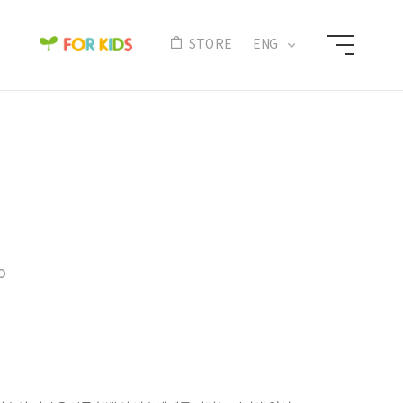
N
STORE
ENG
o