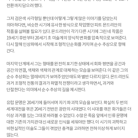
전환까지 담으려 했다.
그저 검은색 사각형일 뿐인데 어떻게 그렇게 많은 이야기를 담았는지
의아하다면, 비슷한 시기에 유사한 방식으로 작업했던 피트 몬드리안의
작품을 살펴볼 필요가 있다. 몬드리안이 각기 다른 시기에 그린 네 작품은
19세기 후반부터 20세기 초 미술계의 양식적 변화를 압축적으로 보여준다.
다시 말해 인상파에서 시작해 조형적 단순화를 거치며 순수 추상으로 향해
간다.
마지막 단계에서 그는 형태를 완전히 포기한 상태에서 회화 평면을 공간과
공간의 연결, 색채와 색채의 관계로 대체하는 모습을 보여준다. 이 같은 그의
순수 추상화는 말레비치가 보여주었던 태도와 별반 다르지 않다. 몬드리안도
과거 조형적 전통의 결과가 파멸적 전쟁이라고 생각하면서, 과거와
단절한다는 의미에서 순수 추상의 길을 제시한다.
유럽 문명은 20세기에 들어서며 자기 파괴적 모습을 보인다. 확실히 두 번의
세계대전을 겪은 20세기 전반은 광란의 시대였다. 이 시대를 겪은 화가들은 더
이상 과거를 있는 그대로 바라볼 수 없었다. 수많은 죽음 앞에서 인류 문명에
대한 기존의 가치관 대신 새로운 인식을 세워야만 했다. 이 시기의 괴팍하고
비현실적인 미술도 그들이 겪었던 충격을 고려하면 전혀 이상하게 보이지
않는다.