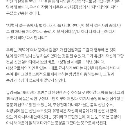
자신의 설명을 보면 그가 점을 통해 자연을 직간접적으로 담아냈다는 사실이
명확해 보인다. 우선 이 작품의 제목은 시인 김광섭의 시 '저녁에'의 마지막
구절을 인용한 것이다.
“저렇게 많은 중에서/ 별 하나가 나를 내려다본다./ 이렇게 많은 사람 중에서/
그 별 하나를 쳐다본다… 중략... 이렇게 정다운/ 너 하나 나 하나는/어디서
무엇이 되어/ 다시 만나랴.”
우리는 '저녁에'의 내용에서 김환기가 전면점화를 그릴 때 염두에 둔 것이
별이 한가득 빛나는 밤하늘이었다는 것을 알 수 있다. 그가 유년기 자신의 고향
전남 신안 앞바다에서 봤던 바로 그 청정한 세계를 그려낸 것이다.
대상으로서의 자연을 있는 그대로 묘사하기보다는 자연을 마음속에서 다시
녹여내어 그것을 조형적으로 재해석하는 방법을 이용하였는데, 그 결과
풍경과 추상이 절묘하게 맞닿게 되었다.
유영국도 1960년대 후반부터 완전한 순수 추상으로 넘어갔다. 예를 들어 그의
1967년 작품은 색면 구성으로만 이루어져 있다. 여기서 중앙의 노란 삼각형은
충분히 산으로 읽힐 수 있는데, 추정컨대 개나리가 물든 봄의 산일 수도,
석양빛에 물든 산일 수도 있다. 유영국은 자신의 작품에 대해 ‘산은 내 앞에
있는 게 아니라 내 안에 있다는 것’이라고 표현했는데, 이는 눈으로 본 풍경이
아니라 마음에 읽히고 다가오는 풍경을 그렸다는 뜻으로 해석된다.