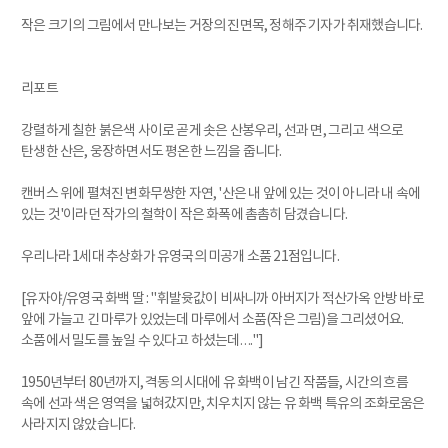
작은 크기의 그림에서 만나보는 거장의 진면목, 정해주 기자가 취재했습니다.
리포트
강렬하게 칠한 붉은색 사이로 곧게 솟은 산봉우리, 선과 면, 그리고 색으로
탄생한 산은, 웅장하면서도 평온한 느낌을 줍니다.
캔버스 위에 펼쳐진 변화무쌍한 자연, '산은 내 앞에 있는 것이 아니라 내 속에
있는 것'이라던 작가의 철학이 작은 화폭에 촘촘히 담겼습니다.
우리나라 1세대 추상화가 유영국의 미공개 소품 21점입니다.
[유자야/유영국 화백 딸 : "휘발윳값이 비싸니까 아버지가 적산가옥 안방 바로
앞에 가늘고 긴 마루가 있었는데 마루에서 소품(작은 그림)을 그리셨어요.
소품에서 밀도를 높일 수 있다고 하셨는데…."]
1950년부터 80년까지, 격동의 시대에 유 화백이 남긴 작품들, 시간의 흐름
속에 선과 색은 영역을 넓혀갔지만, 치우치지 않는 유 화백 특유의 조화로움은
사라지지 않았습니다.