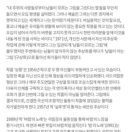
"내 주위의 사람들로부터 남들이 모르는 그림을 그린다는 말들을 무던히
들으면서 오십 평생을 살아왔다. 그러나 예술은 그와는 다른 경지에서
영위되고 있는 세계라고 나는 믿어왔기 때문이다. 비실용적인 것의 필요성,
종교나 예술은 우리들의 생활에 보이지 않는 중요한 작용을 하고 있는 것이다.
오십이 넘어서 아직 이 버릇을 고치지 못하고 다시 한번 여러분들 앞에 이것을
내놓게 된 것을 사하는 바이다." 1971년, 개인전 서문에서 자신의 추상화
작업에 관해 이렇게 적었다. 그는 일관되게 '남들이 모르는 그림'에
몰두했지만 주변에서는 남들이 알아주지 않는 추상화를 하다가 '남들이 아는
그림'(구상화)으로 돌아선 화가들이 적지 않았다.
작품 '상황'은 1956년 작으로 두 명의 인물이 부둥켜안고 서 있는 모습이다.
일정한 폭을 지닌 선으로 인체 형상을 리드미컬하게 단순화했다. 리드미컬한
형상은 그러나 매우 주도면밀한 구상을 토대로 조심스럽게 채색한 것이다.
더욱이 인체를 구획하고 있는 각 면의 폭이나 색상 등의 언밸런스한 안배와
조화가 결코 단번에 그릴 수 있는 작품이 아님을 알려준다. 그럼에도
결과적으로, 간결한 곡선의 조형적인 율동이 작품에 끊임없는 활력을
자가발전하게 한다. 1957년 작 '실루엣'과 통하는 세련된 추상이다.
1989년 작 '바람의 노래'는 리듬감과 율동성을 통해 바람의 느낌을
환기시킨다. 색 면과 빠른 붓질이 바람처럼 움직인다. '밤의 노래'(1991)는
그가 추구한 서체적인 필치가 가장 자유롭게 드러난 작품이다. 모필의 거친