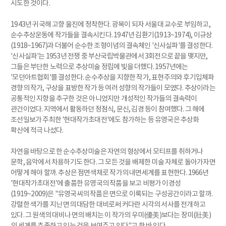
시도한 것이다.
1943년 귀국해 고향 울진에 정착한다. 광복이 되자 서울대 교수로 부임하고,
순수추상운동에 작가들을 결속시킨다. 1947년 김환기(1913~1974), 이규상
(1918~1967)과 더불어 순수한 조형이념의 결속체인 '신사실파'를 결성한다.
'신사실파'는 1953년 전쟁 중 부산국립박물관에서 3회전으로 끝을 맺지만,
그들은 부단한 노력으로 추상미술 정립에 빛을 더했다. 1957년에는
'모던아트협회'를 결성한다. 순수추상을 지향한 작가, 표현주의와 후기입체파
경향의 작가, 구상을 표방한 작가 등 여러 성향의 작가들이 모였다. 추상이라는
공통적인 지향을 추구한 것은 아니었지만 개성적인 작가들의 결속력이
관건이었다. 지역에서 활동하던 정점식, 문신, 김경 등이 참여했다. 그 해에
조선일보가 주최한 '현대작가초대전'에도 참가하는 등 유영국은 추상화
확산에 적극 나섰다.
자연을 바탕으로 한 순수추상미술은 자연의 형상에서 모티프를 취하거나
문학, 음악에서 차용하기도 한다. 그 모든 것을 배제한 미술 자체로 돌아가자면
어떻게 해야 할까. 추상은 점면색채로 작가의 내면세계를 표현한다. 1966년
'현대작가초대전'에 출품한 유영국의 작품을 보고 비평가 이경성
(1919~2009)은 "유영국씨의 작품은 면으로 이룩되는 구성공간이라고 할까.
강렬한 색가를 지닌 면의 대담한 대비로써 커다란 시각의 서사를 전개하고
있다. 그 원색의 대비나 면의 배치는 이 작가의 우미(優美)보다는 장미(壯美)
의 세계를 추종하고 있는 것을 보여주고 있다"고 한 바 있다.