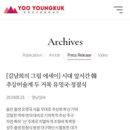
Archives
Publication
Article
Press Release
Video
[김남희의 그림 에세이] 시대 앞서간 韓
추상미술계 두 거목 유영국·정점식
I
2024.08.23.
영남일보
울진 출생 유영국 서울 무대로 추상화 확산 기여
강렬한 색채·면의 대비로 기하학적 추상 추구
자연 특히 '산' 주제로 치열하게 조형세계 확장
성주 출생 정점식 평생 대구화단서 활동한 대가