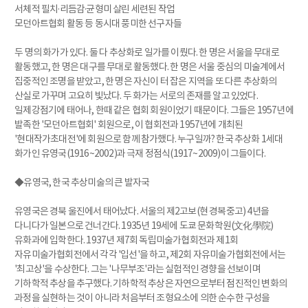
서체적 필치·리듬감·균형미 살린 세련된 작업
모던아트협회 활동 등 동시대 풍미한 선구자들
두 명의 화가가 있다. 둘 다 추상화로 일가를 이뤘다. 한 명은 서울을 무대로
활동했고, 한 명은 대구를 무대로 활동했다. 한 명은 서울 중심의 미술계에서
집중적인 조명을 받았고, 한 명은 자신이 터 잡은 지역을 또 다른 추상화의
산실로 가꾸며 고요히 빛났다. 두 화가는 서로의 존재를 알고 있었다.
일제강점기에 태어나, 한때 같은 협회 회원이었기 때문이다. 그들은 1957년에
발족한 '모던아트협회' 회원으로, 이 협회전과 1957년에 개최된
'현대작가초대전'에 회원으로 함께 참가했다. 누구일까? 한국 추상화 1세대
화가인 유영국(1916~2002)과 극재 정점식(1917~2009)이 그들이다.
◆유영국, 한국 추상미술의 큰 발자국
유영국은 경북 울진에서 태어났다. 서울의 제2고보(현 경복중고) 4년을
다니다가 일본으로 건너간다. 1935년 19세에 도쿄 문화학원(文化學院)
유화과에 입학한다. 1937년 제7회 독립미술가협회전과 제1회
자유미술가협회전에서 각각 '입선'을 하고, 제2회 자유미술가협회전에서는
'최고상'을 수상한다. 그는 '나무부조'라는 실험적인 경향을 선보이며
기하학적 추상을 추구했다. 기하학적 추상은 자연으로부터 점진적인 변화의
과정을 실현하는 것이 아니라 처음부터 조형요소에 의한 순수한 구성을