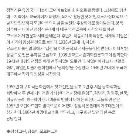
정점식은 유영국과 더불어 모던아트협회 회원으로 활동했다. 그럼에도 평생
대구지역에서 교육자이자 비평가, 작가로 활동한 탓에 인지도가 상대적으로
낮지만 말년까지 모던아트의 이념을 실천한 추상화가로 평가받는다. 경북
성주에서 태어난 정점식은 7세 때 대구 약전골목에서 한의사를 하던
고모부에게 한문과 서예를 배운다. 후반기 작품세계의 특장인 서체적 기질은
이 시기에 형성된 것으로 보인다. 1936년 19세 때, 제1회
남조선미술전람회에서 '입선'을 하며 공적으로 재능을 인정받는다. 이때 받은
상금으로 일본 유학을 결심하고, 1938년 교토시립회화전문학교에 입학한다.
1941년 태평양전쟁을 피해 만주 하얼빈으로 간다. 하얼빈에서 교사 생활을
하며, 하얼빈미술가협회전에서 '쌍화상'을 수상한다. 1946년 29세에 귀국해
대구에서 작가의 인생을 시작한다.
1953년 대구 미국문화원에서 첫 개인전을 갖고, 2년 후 서울 동화백화점
화랑에서 두 번째 개인전을 개최한다. 전시장에 유영국, 김병기, 김영주, 한묵,
이규상 등이 방문하여 현대미술의 방향에 대해 논의한다. 그들의 만남은
1957년 모던아트협회 발족으로 이어졌다. 정점식은 현대작가초대전에도
참가한다. 1964년 계명대 교수로 부임하고, 대구 화단 발전의 한 축을
담당한다.
◆평생 그린, 남들이 모르는 그림