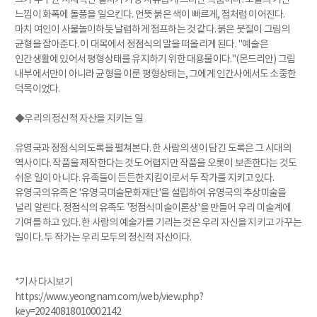
느낌이 화폭에 돌풍을 일으킨다. 언뜻 붉은 색이 빠르게, 점처럼 이어진다.
마치 여인이 사물놀이하듯 날렵하게 점프하는 것 같다. 붉은 붓질이 그림의
균형을 잡아준다. 이 대목에서 정점식의 말을 떠올리게 된다. "예술은
인간생활에 있어서 평형상태를 유지하기 위한 대용물이다."(몬드리안) 그림
내부에서만이 아니라 균형을 이룬 평형상태는, 그에게 인간사에서도 소중한
덕목이었다.
◆우리의 정신적 자산을 지키는 일
유영국과 정점식의 도록을 펼쳐본다. 한 사람의 생이 담긴 도록은 그 시대의
역사이다. 작품을 제작한다는 것도 어렵지만 작품을 오롯이 보존한다는 것도
쉬운 일이 아니다. 유족들이 든든한 지킴이로서 두 작가를 지키고 있다.
유영국의 유족은 '유영국미술문화재단'을 설립하여 유영국의 추상미술을
널리 알린다. 정점식의 유족도 '정점식미술이론상'을 만들어 우리 미술계에
기여를 하고 있다. 한 사람의 예술가를 기리는 것은 우리 자신을 지키고 가꾸는
일이다. 두 작가는 우리 모두의 정신적 자산이다.
*기사 다시보기
https://www.yeongnam.com/web/view.php?
key=20240818010002142