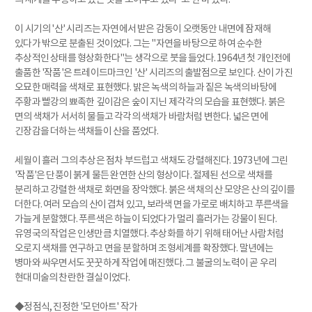
이 시기의 '산' 시리즈는 자연에서 받은 감동이 오랫동안 내면에 잠재해
있다가 밖으로 분출된 것이었다. 그는 "자연을 바탕으로 하여 순수한
추상적인 상태를 형상화한다"는 생각으로 붓을 들었다. 1964년 첫 개인전에
출품한 '작품'은 트레이드마크인 '산' 시리즈의 출발점으로 보인다. 산이 가진
오묘한 매력을 색채로 표현했다. 밝은 녹색의 하늘과 짙은 녹색의 바탕에
주황과 빨강의 뾰족한 깊이감은 숲이 지닌 제각각의 모습을 표현했다. 붉은
면의 색채가 서서히 물들고 각각의 색채가 바람처럼 변한다. 넓은 면에
긴장감을 더하는 색채들이 산을 품었다.
세월이 흘러 그의 추상은 점차 부드럽고 색채도 강렬해진다. 1973년에 그린
'작품'은 단풍이 붉게 물든 완연한 산의 형상이다. 절제된 선으로 색채를
분리하고 강렬한 색채로 화면을 장악했다. 붉은 색채의 산 모양은 산의 깊이를
더한다. 여러 모습의 산이 겹쳐 있고, 보라색 면을 가로로 배치하고 푸른색을
가늘게 분할했다. 푸른색은 하늘이 되었다가 멀리 흘러가는 강물이 된다.
유영국의 작업은 인생만큼 치열했다. 추상화를 하기 위해 태어난 사람처럼
오로지 색채를 연구하고 면을 분할하며 조형세계를 확장했다. 말년에는
병마와 싸우면서도 꿋꿋하게 작업에 매진했다. 그 불굴의 노력이 곧 우리
현대미술의 찬란한 결실이었다.
◆정점식, 진정한 '모던아트' 작가