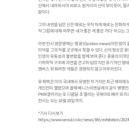
산에서 내려와서야 비로소 원거리의 산이 보이듯이, 멀리서
말이다.
그의 내면을 담은 산은 때로는 우직하게 때로는 온화하게
적 그림에 대해 여쭈면 ‘네가 좋은 게 좋은 거다’ 하고는
이번 전시 영문명에는 ‘중용’(Golden mean)이란 
미덕을 그의 작품 곳곳에서 찾을 수 있다. 산의 형상은
인생의 유동성과 불변함을 함께 보여 준다. 중용의 미학
기하학적 구조에 자연을 견고히 담았지만 유기적인 형태
캔버스 위 화려한 색들은 경쟁하지 않고 어우러진다.
유 화백은 이미 국내에서 유명한 작가지만 최근 해외에도
개인전이 열렸으며 올해 베니스비엔날레의 공식 병행전
PKM갤러리는 또 다음달 초 열리는 국제아트페어 ‘프리즈 
전시는 오는 10월 10일까지.
*기사 다시보기
https://www.seoul.co.kr/news/life/exhibition/2