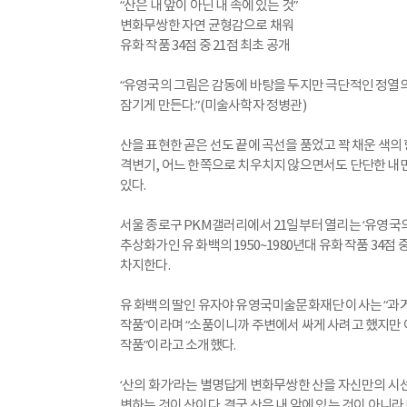
“산은 내 앞이 아닌 내 속에 있는 것”
변화무쌍한 자연 균형감으로 채워
유화 작품 34점 중 21점 최초 공개
“유영국의 그림은 감동에 바탕을 두지만 극단적인 정열의
잠기게 만든다.”(미술사학자 정병관)
산을 표현한 곧은 선도 끝에 곡선을 품었고 꽉 채운 색의
격변기, 어느 한쪽으로 치우치지 않으면서도 단단한 내면과 
있다.
서울 종로구 PKM갤러리에서 21일부터 열리는 ‘유영국의
추상화가인 유 화백의 1950~1980년대 유화 작품 34점 
차지한다.
유 화백의 딸인 유자야 유영국미술문화재단 이사는 “과거
작품”이라며 “소품이니까 주변에서 싸게 사려고 했지만 
작품”이라고 소개했다.
‘산의 화가’라는 별명답게 변화무쌍한 산을 자신만의 시선
변하는 것이 산이다. 결국 산은 내 앞에 있는 것이 아니라 