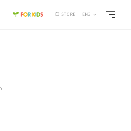
N
STORE
ENG
o