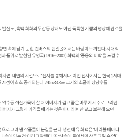
 발산도, 흑백 회화의 무감동 상태도 아닌 독특한 기쁨의 명상에 관객을
 향연 속에 남겨 둔 흰 캔버스의 맨얼굴에서는 바람이 느껴진다. 시대적
품위로 발현된 유영국(1916~2002) 화백의 ‘중용의 미학’을 느낄 수
 자연: 내면의 시선으로’ 전시를 통해서다. 이번 전시에서는 한국 1세대
중 21점이 최초 공개되는데 24.5x33.3㎝ 크기의 소품이 상당수를
 약수동 적산가옥에 살 때 아버지가 길고 좁은 마루에서 주로 그리던
아버지가 그렇게 가격을 매기는 것은 아니라며 안 팔고 보관해 오던
으로 그려 낸 작품들이 눈길을 끈다. 생전에 유 화백은 “바라볼 때마다
내 속에 있는 것”이라고 말했다. 또 “산속에 들어서면 산을 그릴 수 없다.