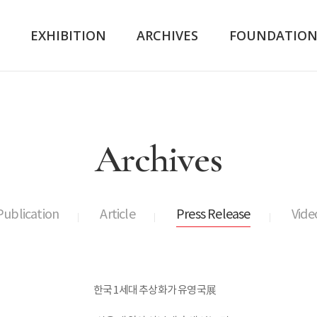
K
EXHIBITION
ARCHIVES
FOUNDATIO
Archives
Publication
Article
Press Release
Vide
한국 1세대 추상화가 유영국展