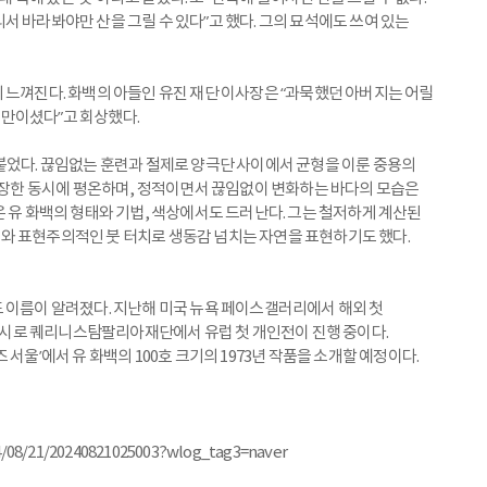
 바라봐야만 산을 그릴 수 있다”고 했다. 그의 묘석에도 쓰여 있는
 느껴진다. 화백의 아들인 유진 재단 이사장은 “과묵했던 아버지는 어릴
 그만이셨다”고 회상했다.
말이 붙었다. 끊임없는 훈련과 절제로 양극단 사이에서 균형을 이룬 중용의
 웅장한 동시에 평온하며, 정적이면서 끊임없이 변화하는 바다의 모습은
은 유 화백의 형태와 기법, 색상에서도 드러난다. 그는 철저하게 계산된
와 표현주의적인 붓 터치로 생동감 넘치는 자연을 표현하기도 했다.
 이름이 알려졌다. 지난해 미국 뉴욕 페이스갤러리에서 해외 첫
시로 퀘리니스탐팔리아재단에서 유럽 첫 개인전이 진행 중이다.
서울’에서 유 화백의 100호 크기의 1973년 작품을 소개할 예정이다.
024/08/21/20240821025003?wlog_tag3=naver