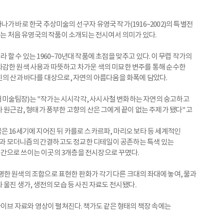
가 바로 한국 추상미술의 선구자 유영국 작가(1916~2002)의 특별전
서는 처음 유영국의 작품이 소개되는 전시여서 의미가 있다.
 수 있는 1960~70년대 작품에 초점을 맞추고 있다. 이 무렵 작가의
과감한 원색 사용과 따뜻하고 차가운 색의 미묘한 변주를 통해 순수한
진의 산과 바다를 대상으로, 자연의 아름다움을 화폭에 담았다.
미술팀장)는 "작가는 시시각각, 사시사철 변화하는 자연의 숭고하고
 원근감, 형태가 풍부한 고향의 산은 그에게 끝이 없는 주제가 됐다"고
은 16세기에 지어진 뒤 카를로 스카르파, 마리오 보타 등 세계적인
과 모더니즘의 간결하고도 정교한 디테일이 공존하는 특색 있는
간으로 쓰이는 이곳의 3개층을 전시장으로 꾸몄다.
한 원색의 조합으로 표현한 판화가 각기 다른 크대의 좌대에 놓여, 물과
 울진 생가, 생전의 모습 등 사진 자료도 전시됐다.
카이브 자료와 영상이 펼쳐진다. 책가도 같은 형태의 책장 속에는