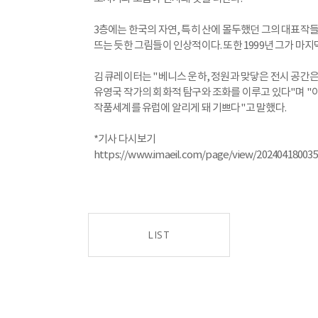
3층에는 한국의 자연, 특히 산에 몰두했던 그의 대표작들
뜨는 듯한 그림들이 인상적이다. 또한 1999년 그가 마
김 큐레이터는 "베니스 운하, 정원과 맞닿은 전시 공간
유영국 작가의 회화적 탐구와 조화를 이루고 있다"며 "
작품세계를 유럽에 알리게 돼 기쁘다"고 말했다.
*기사 다시보기
https://www.imaeil.com/page/view/20240418003
LIST