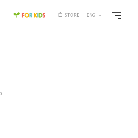
N
STORE
ENG
o