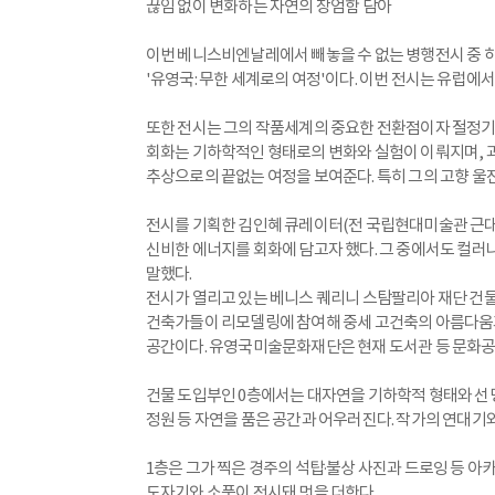
끊임 없이 변화하는 자연의 장엄함 담아
이번 베니스비엔날레에서 빼놓을 수 없는 병행전시 중 하나
'유영국: 무한 세계로의 여정'이다. 이번 전시는 유럽에
또한 전시는 그의 작품세계의 중요한 전환점이자 절정기라 할
회화는 기하학적인 형태로의 변화와 실험이 이뤄지며, 
추상으로의 끝없는 여정을 보여준다. 특히 그의 고향 울
전시를 기획한 김인혜 큐레이터(전 국립현대미술관 근대
신비한 에너지를 회화에 담고자 했다. 그 중에서도 컬러나
말했다.
전시가 열리고 있는 베니스 퀘리니 스탐팔리아 재단 건물
건축가들이 리모델링에 참여해 중세 고건축의 아름다움
공간이다. 유영국미술문화재단은 현재 도서관 등 문화공
건물 도입부인 0층에서는 대자연을 기하학적 형태와 선명
정원 등 자연을 품은 공간과 어우러진다. 작가의 연대기와
1층은 그가 찍은 경주의 석탑·불상 사진과 드로잉 등 아
도자기와 소품이 전시돼 멋을 더한다.