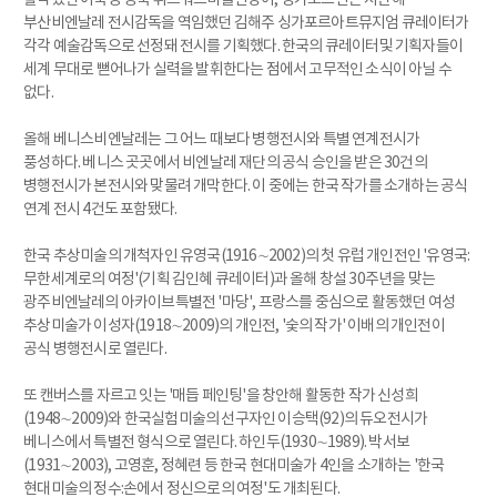
부산비엔날레 전시감독을 역임했던 김해주 싱가포르아트뮤지엄 큐레이터가
각각 예술감독으로 선정돼 전시를 기획했다. 한국의 큐레이터및 기획자들이
세계 무대로 뻗어나가 실력을 발휘한다는 점에서 고무적인 소식이 아닐 수
없다.
올해 베니스비엔날레는 그 어느 때보다 병행전시와 특별 연계전시가
풍성하다. 베니스 곳곳에서 비엔날레 재단의 공식 승인을 받은 30건의
병행전시가 본전시와 맞물려 개막한다. 이 중에는 한국 작가를 소개하는 공식
연계 전시 4건도 포함됐다.
한국 추상미술의 개척자인 유영국(1916∼2002)의 첫 유럽 개인전인 '유영국:
무한세계로의 여정'(기획 김인혜 큐레이터)과 올해 창설 30주년을 맞는
광주비엔날레의 아카이브특별전 '마당', 프랑스를 중심으로 활동했던 여성
추상미술가 이성자(1918∼2009)의 개인전, '숯의 작가' 이배의 개인전이
공식 병행전시로 열린다.
또 캔버스를 자르고 잇는 '매듭 페인팅'을 창안해 활동한 작가 신성희
(1948∼2009)와 한국실험미술의 선구자인 이승택(92)의 듀오전시가
베니스에서 특별전 형식으로 열린다. 하인두(1930∼1989). 박서보
(1931∼2003), 고영훈, 정혜련 등 한국 현대미술가 4인을 소개하는 '한국
현대미술의 정수:손에서 정신으로의 여정'도 개최된다.