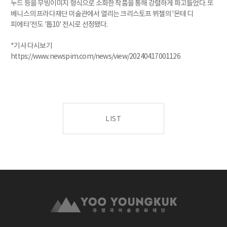
누드 등을 무빙이미지 형식으로 소화한 작품을 통해 강렬하게 파고들었다. 또
베니스의 프라다재단 미술관에서 열리는 크리스토프 뷔첼의 '몬테 디
피에타'전도 '톱10' 전시로 선정됐다.
*기사 다시보기
https://www.newspim.com/news/view/20240417001126
LIST