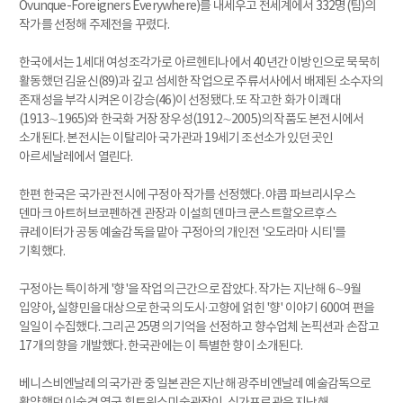
Ovunque-Foreigners Everywhere)를 내세우고 전세계에서 332명(팀)의
작가를 선정해 주제전을 꾸렸다.
한국에서는 1세대 여성조각가로 아르헨티나에서 40년간 이방인으로 묵묵히
활동했던 김윤신(89)과 깊고 섬세한 작업으로 주류서사에서 배제된 소수자의
존재성을 부각시켜온 이강승(46)이 선정됐다. 또 작고한 화가 이쾌대
(1913∼1965)와 한국화 거장 장우성(1912∼2005)의 작품도 본전시에서
소개된다. 본전시는 이탈리아 국가관과 19세기 조선소가 있던 곳인
아르세날레에서 열린다.
한편 한국은 국가관 전시에 구정아 작가를 선정했다. 야콥 파브리시우스
덴마크 아트허브코펜하겐 관장과 이설희 덴마크 쿤스트할오르후스
큐레이터가 공동 예술감독을 맡아 구정아의 개인전 '오도라마 시티'를
기획했다.
구정아는 특이하게 '향'을 작업의 근간으로 잡았다. 작가는 지난해 6∼9월
입양아, 실향민을 대상으로 한국의 도시·고향에 얽힌 '향' 이야기 600여 편을
일일이 수집했다. 그리곤 25명의 기억을 선정하고 향수업체 논픽션과 손잡고
17개의 향을 개발했다. 한국관에는 이 특별한 향이 소개된다.
베니스비엔날레의 국가관 중 일본관은 지난해 광주비엔날레 예술감독으로
활약했던 이숙경 영국 휘트워스미술관장이, 싱가포르관은 지난해