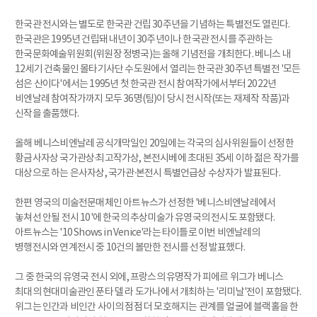
한국관 전시와는 별도로 한국관 건립 30주년을 기념하는 특별전도 열린다.
한국관은 1995년 건립돼 내년이 30주년이나 한국관 전시를 주관하는
한국문화예술위원회(위원장 정병국)는 올해 기념전을 개최한다. 베니스 내
12세기 건축물인 몰타기사단 수도원에서 열리는 한국관 30주년 특별전 '모든
섬은 산이다'에서는 1995년 첫 한국관 전시 참여작가에서부터 2022년
비엔날레 참여작가까지 모두 36명(팀)이 당시 전시작(또는 재제작 작품)과
신작을 출품했다.
올해 베니스비엔날레 공식개막일인 20일에는 각국의 심사위원들이 선정한
황금사자상 국가관상·최고작가상, 본전시베에 초대된 35세 이하 젊은 작가를
대상으로 하는 은사자상, 국가관·본전시 특별언급상 수상자가 발표된다.
한편 영국의 미술전문매체인 아트뉴스가 선정한 '베니스비엔날레에서
놓쳐선 안될 전시 10'에 한국의 추상미술가 유영국의 전시도 포함됐다.
아트뉴스는 '10 Shows in Venice'라는 타이틀로 이번 비엔날레의
병행전시와 연계전시 중 10건의 볼만한 전시를 선정 발표했다.
그 중 한국의 유영국 전시 외에, 프랑스의 유명작가 피에르 위그가 베니스
최대의 현대미술관인 푼타 델 라 도가나에서 개최하는 '리미날'전이 포함됐다.
위그는 인간과 비인간 사이의 점점 더 모호해지는 관계를 얼굴에 블랙홀을 한