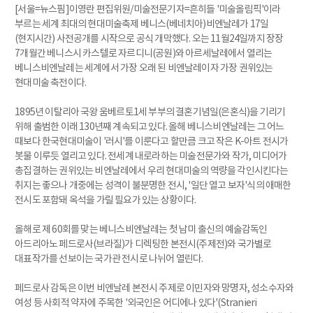
[서울=뉴스핌]이영란 편집위원/미술전문기자=흔히들 '미술올림픽'이라
부르는 세계 최대의 현대미술축제 베니스(베네치아)비엔날레가 17일
(현지시간) 사전공개를 시작으로 공식 개막했다. 오는 11월24일까지 장장
7개월간 베니스시 카스텔로 자르디니(공원)와 아르세날레에서 열리는
베니스비엔날레는 세계에서 가장 오래 된 비엔날레이자 가장 권위있는
현대미술 축전이다.
1895년 이탈리아 국왕 움베르토1세 부부의 결혼기념일(은혼식)을 기리기
위해 출범한 이래 130년째 계속되고 있다. 올해 베니스비엔날레는 그 어느
때보다 한국현대미술이 '러시'를 이룬다고 할만큼 크고 작은 K-아트 전시가
봇물 이루듯 열리고 있다. 전세계 내로라하는 미술전문가와 작가, 미디어가
총집결하는 권위있는 비엔날레에서 우리 현대미술의 역량을 각인시킨다는
취지는 좋으나 개중에는 성격이 불분명한 전시, '일단 열고 보자'식의 애매한
전시도 포함돼 옥석을 가릴 필요가 있는 상황이다.
올해로 제 60회를 맞는 베니스비엔날레는 첫 남미 출신의 예술감독인
아드리아노 페드로사(브라질)가 디렉팅한 본전시(주제전)와 국가별로
대표작가를 선보이는 국가관 전시로 나뉘어 열린다.
페드로사 감독은 이번 비엔날레 본전시 주제로 이민자와 망명자, 성소수자와
여성 등 사회적 약자에 주목한 '외국인은 어디에나 있다'(Stranieri