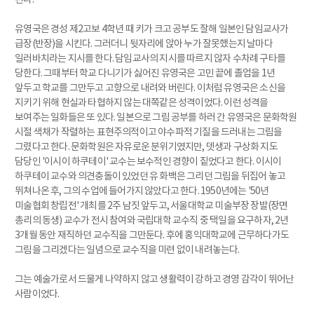
유영국은 경성 제2고보 4학년 때 키가 크고 공부도 잘해 일본인 담임교사가
급장(반장)을 시킨다. 그러더니 뒷자리에 앉아 누가 잘못했는지 날마다
일러바치라는 지시를 한다. 담임교사의 지시를 따르지 않자 수차례 구타를
당한다. 그때부터 학교 다니기가 싫어진 유영국은 고민 끝에 졸업을 1년
앞두고 학교를 그만두고 고향으로 내려와 버린다. 이처럼 유영국은 소신을
지키기 위해 현실과 타협하지 않는 대쪽같은 성격이었다. 이런 성격을
보여주는 일화들은 또 있다. 일본으로 그림 공부를 하러 간 유영국은 문화학원
시절 색채가 작렬하는 표현주의적이고 야수파적 기질을 드러내는 그림을
그렸다고 한다. 문화학원은 자유로운 분위기였지만, 뎃생과 구상화 지도
담당인 '이시이 하쿠테이' 교수는 보수적인 경향이 짙었다고 한다. 이시이
하쿠테이 교수와 의견충돌이 있었던 유 화백은 그리던 그림을 뒤집어 놓고
뛰쳐나온 후, 그의 수업에 들어가지 않았다고 한다. 1950년에는 '50년
미술협회 창립전' 개최를 2주 남짓 앞두고, 서울대학교 미술부장 장발(장면
총리의 동생) 교수가 전시 참여와 국립대학 교수직 중 택일을 요구하자, 2년
3개월 동안 재직하던 교수직을 그만둔다. 후에 홍익대학교에 근무하다가도
그림을 그리겠다는 일념으로 교수직을 미련 없이 내려놓는다.
그는 예술가로서 드물게 나약하지 않고 생활력이 강하고 경영 감각이 뛰어난
사람이었다.