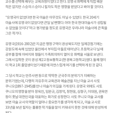
교수를 선택해 배우는 교육과정이었다고 한다. 유영국 화백에게 직접 배운
적은 없지만 스승의 스승이니 필자도 작은 영향을 받았다고 봐야 할 것이다.
"유영국이 없었다면 한국 미술은 아무것도 아닐 수 있었다. 한국 20세기
미술사에 유영국이 없었다면 큰일 날 뻔했다. 아마 한국 현대미술사가 성립될
수 없었을 것이다"라고 평가받을 정도로 유영국은 우리나라 미술사에 큰 획을
그은 작가다.
유영국(1916-2002)은 지금은 행정구역이 경상북도지만 일제강점기에는
강원도에 속해 있었던 울진에서 부자집 아들로 태어났다. 초등학교 다닐 때
공부를 잘해 아버지와 형들이 가족회의까지 열어 유 화백을 서울로 보낸다.
그래서 입학한 곳이 경성 제2고등보통학교(현 경복고등학교)였다. 둘째 형이
이 학교 1회 졸업생이었기 때문에 자연스럽게 여기를 선택하게 된 것 같다.
그 당시 학교는 만주사변 등으로 딱딱한 군국주의 분위기가 지배하는
분위기였는데, 다행히 자유주의 교육관과 예술관을 지닌 미술 교사 사토
쿠니오(1897-1945)를 만나 미술가의 길을 가게 된다. 유영국 외에도 사토
쿠니오의 영향을 받아 장욱진, 임완규, 김창억, 정현웅, 심형구, 이대원, 권옥연
등이 훗날 대한민국을 대표하는 화가로 성장한다. 사토 쿠니오 미술 교사를
보면 미술 교사의 역할이 얼마나 중요한가를 생각하게 되고, 미술 교사로
33년을 보낸 필자는 훌륭한 작가들을 많이 키워내지 못한 것에 대해 반성하게
된다.