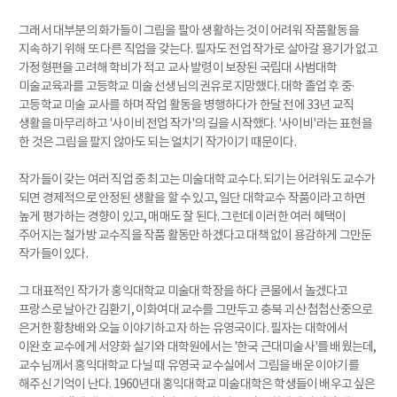
그래서 대부분의 화가들이 그림을 팔아 생활하는 것이 어려워 작품활동을
지속하기 위해 또 다른 직업을 갖는다. 필자도 전업 작가로 살아갈 용기가 없고
가정형편을 고려해 학비가 적고 교사 발령이 보장된 국립대 사범대학
미술교육과를 고등학교 미술 선생님의 권유로 지망했다. 대학 졸업 후 중·
고등학교 미술 교사를 하며 작업 활동을 병행하다가 한달 전에 33년 교직
생활을 마무리하고 '사이비 전업 작가'의 길을 시작했다. '사이비'라는 표현을
한 것은 그림을 팔지 않아도 되는 얼치기 작가이기 때문이다.
작가들이 갖는 여러 직업 중 최고는 미술대학 교수다. 되기는 어려워도 교수가
되면 경제적으로 안정된 생활을 할 수 있고, 일단 대학교수 작품이라고 하면
높게 평가하는 경향이 있고, 매매도 잘 된다. 그런데 이러한 여러 혜택이
주어지는 철가방 교수직을 작품 활동만 하겠다고 대책 없이 용감하게 그만둔
작가들이 있다.
그 대표적인 작가가 홍익대학교 미술대 학장을 하다 큰물에서 놀겠다고
프랑스로 날아간 김환기, 이화여대 교수를 그만두고 충북 괴산 첩첩산중으로
은거한 황창배와 오늘 이야기하고자 하는 유영국이다. 필자는 대학에서
이완호 교수에게 서양화 실기와 대학원에서는 '한국 근대미술사'를 배웠는데,
교수님께서 홍익대학교 다닐 때 유영국 교수실에서 그림을 배운 이야기를
해주신 기억이 난다. 1960년대 홍익대학교 미술대학은 학생들이 배우고 싶은