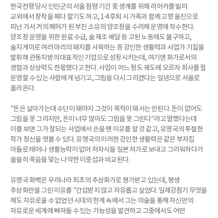
한국전쟁 당시 인민군의 서울 점령 기간 중 생계를 위해 리어카를 빌려
교외에서 장작을 패다 팔기도 하고, 1·4 후퇴 시 가족과 함께 고향 울진으로
피난 가서 거의 폐허가 된 부친 소유의 양조장을 수리해 운영에 착수한다.
양조장 운영을 위한 원료 수급, 술 제조 배달 등 고된 노동에도 불구하고,
술지게미로 여러 마리의 돼지를 사육하는 등 강인한 생활력과 사업가 기질을
발휘해 관동지방의 대표적인 기업으로 성장시키는데, 여기엔 화가로서의
경험과 상상력도 한몫했다고 한다. 사업이 어느 정도 궤도에 오르자 회사를 잘
운영할 수 있는 사람에게 넘기고, 그림을 다시 그리겠다는 일념으로 서울로
올라온다.
"돈은 살아가는데 수단이 돼야지 그것이 목적이 돼서는 안된다. 돈이 없어도
그림을 못 그리지만, 돈이 너무 많아도 그림을 못 그린다"라고 말했다는데
이를 보면 그가 잘되는 사업에서 손을 뗀 이유를 알 것 같고, 유영국의 투철한
작가 정신을 엿볼 수 있다. 유영국의 이러한 강인한 생활력은 같은 부자집
아들로 태어나 생활능력이 없어 처자식을 일본 처가로 보내고 그리워하다가
쓸쓸히 죽음을 맞는 나약한 이중섭과 비교된다.
유영국 화백은 우리나라 최초의 추상화가로 평가받고 있는데, 평생
추상화만을 그린 이유를 "간섭받지 않고 자유롭고 싶었다. 일제강점기 무엇을
해도 자유로울 수 없었던 시대의 한계 속에서 그는 미술을 통해 자신만의
자유로운 세계에 빠져들 수 있는 가능성을 발견하고 그중에서도 어떤