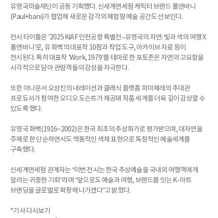
유영국미술재단이 공동 기획했다. 신세계면세점 캐릭터 브랜드 폴앤바니
(Paul+bani)가 협업해 새로운 감각의 체험형 예술 공간도 선보인다.
전시 타이틀은 '2025 KIAF 인천공항 특별전–유영국의 자연: 빛과 색의 여행 X
폴앤바니'로, 유 화백의 대표작 10점과 작업 도구, 아카이브 자료 등이
전시된다. 특히 대표작 'Work, 1979'를 테마로 한 포토존은 자연의 고요함을
시각적으로 담아 관람객들의 감성을 자극한다.
또한 아나운서 오상진의 내레이션과 클래식 플랫폼 피아체레의 추대관
프로듀서가 참여한 오디오 도슨트가 제공돼 작품 세계를 더욱 깊이 감상할 수
있도록 했다.
유영국 화백(1916~2002)은 한국 최초의 추상화가로 평가받으며, 대자연을
주제로 한 단순하면서도 역동적인 색채 표현으로 독창적인 예술세계를
구축했다.
신세계면세점 관계자는 “이번 전시는 한국 추상예술을 국내외 여행객에게
알리는 귀중한 기회”라며 “앞으로도 예술과 여행, 브랜드를 잇는 K-아트
브랜딩을 글로벌로 확장해 나가겠다”고 밝혔다.
*기사 다시보기