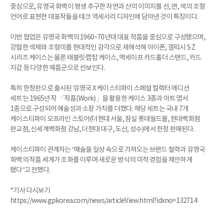
중심으로, 유영국 화백이 평생 추구한 자연과 산의 이미지를 선, 면, 색의 조형
언어로 표현한 대표작들을 테크 액세서리 디자인에 담아낸 것이 특징이다.
이번 협업은 유영국 화백의 1960~70년대 대표 작품을 중심으로 구성됐으며,
강렬한 색채와 조형미를 현대적인 감각으로 재해석해 아이폰, 갤럭시 S·Z
시리즈 케이스는 물론 태블릿·랩탑 케이스, 맥세이프 카드홀더 스탠드, 카드
지갑 등 다양한 제품군으로 선보인다.
특히 한정판으로 출시된 ‘유영국 X 케이스티파이 스페셜 컬렉터 에디션
세트’는 1965년 작 「작품(Work)」을 활용한 케이스 3종과 아트 엽서
1종으로 구성되어 예술성과 소장 가치를 더했다. 해당 세트는 국내 7개
케이스티파이 오프라인 스토어(더현대 서울, 잠실 롯데월드몰, 현대백화점
판교점, 신세계백화점 강남, 더현대 대구, 도산, 성수)에서 한정 판매된다.
케이스티파이 관계자는 “예술을 일상 속으로 가져오는 브랜드 철학과 유영국
화백의 작품 세계가 조화를 이루며 새로운 방식의 미적 경험을 제안하게
됐다”고 전했다.
*기사 다시보기
https://www.gpkorea.com/news/articleView.html?idxno=132714