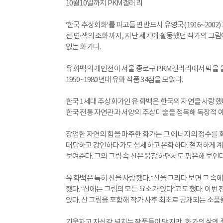
10월10일까지 PKM갤러리
‘한국 추상회화’를 파고들면 반드시 유영국(1916~2002
선·면·색의 조화까지, 지난 세기에 활동했던 작가의 그
없는 화가다.
유 화백의 개인전이 서울 종로구 PKM갤러리에서 막을 올
1950~1980년대 유화 작품 34점을 모았다.
한국 1세대 추상화가인 유 화백은 한국의 자연을 사랑했다. 
한국 전통 자연관과 서양의 추상미술을 접목해 독창적 예
장엄한 자연의 힘을 마주한 화가는 그 에너지의 정수를 
대담하고 강인하다가도 섬세하고 온화하다. 철저하게 계
보여준다. 그의 그림 속 산은 웅장하면서도 평온해 보인다
유 화백은 특히 산을 사랑했다. “산을 그리다 보면 그 속
했다. “산에는 그림의 모든 요소가 있다”고도 했다. 이
있다. 산 그림을 포함해 작가 사후 최초로 공개되는 소품
기운차고 자신감 넘치는 작품들이 많지만, 화가의 삶엔 