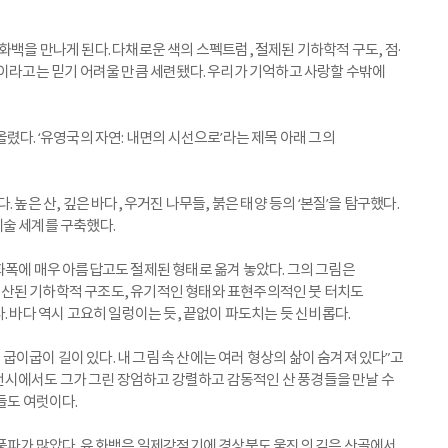
) 화백을 만나게 된다. 다채로운 색의 스펙트럼, 절제된 기하학적 구도, 점·
림이라고는 믿기 어려울 만큼 세련됐다. 우리가 기억하고 사랑할 수밖에
렸다. ‘유영국의 자연: 내면의 시선으로’라는 제목 아래 그의
높은 산, 깊은 바다, 우거진 나무들, 붉은 태양 등의 ‘본질’을 탐구했다.
술 세계를 구축했다.
화폭에 매우 아름답고도 절제된 형태로 옮겨 놓았다. 그의 그림은
산된 기하학적 구조도, 유기적인 형태와 표현주의적인 붓 터치도
. 바다 역시 고요히 일렁이는 듯, 끝없이 파도치는 듯 신비롭다.
에 굽이굽이 길이 있다. 내 그림 속 산에는 여러 형상의 삶이 숨겨져 있다”고
번 전시에서도 그가 그린 장엄하고 강렬하고 감동적인 산 풍경들을 만날 수
들도 여럿이다.
풍파가 많았다. 유 화백은 일제강점기에 경상북도 울진의 깊은 산골에서