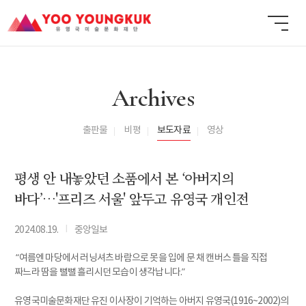
Archives
출판물
비평
보도자료
영상
평생 안 내놓았던 소품에서 본 ‘아버지의
바다’…'프리즈 서울' 앞두고 유영국 개인전
I
2024.08.19.
중앙일보
“여름엔 마당에서 러닝셔츠 바람으로 못을 입에 문 채 캔버스 틀을 직접
짜느라 땀을 뻘뻘 흘리시던 모습이 생각납니다.”
유영국미술문화재단 유진 이사장이 기억하는 아버지 유영국(1916~2002)의