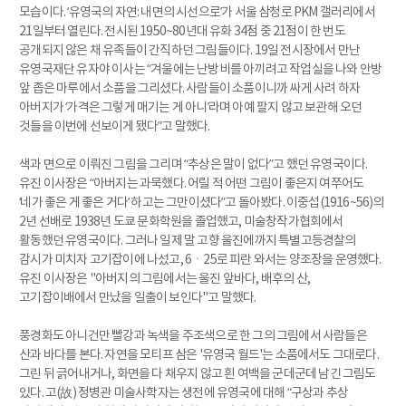
모습이다. ‘유영국의 자연: 내면의 시선으로’가 서울 삼청로 PKM 갤러리에서
21일부터 열린다. 전시된 1950~80년대 유화 34점 중 21점이 한 번도
공개되지 않은 채 유족들이 간직하던 그림들이다. 19일 전시장에서 만난
유영국재단 유자야 이사는 “겨울에는 난방비를 아끼려고 작업실을 나와 안방
앞 좁은 마루에서 소품을 그리셨다. 사람들이 소품이니까 싸게 사려 하자
아버지가 ‘가격은 그렇게 매기는 게 아니’라며 아예 팔지 않고 보관해 오던
것들을 이번에 선보이게 됐다”고 말했다.
색과 면으로 이뤄진 그림을 그리며 “추상은 말이 없다”고 했던 유영국이다.
유진 이사장은 “아버지는 과묵했다. 어릴 적 어떤 그림이 좋은지 여쭈어도
‘네가 좋은 게 좋은 거다’ 하고는 그만이셨다”고 돌아봤다. 이중섭(1916~56)의
2년 선배로 1938년 도쿄 문화학원을 졸업했고, 미술창작가협회에서
활동했던 유영국이다. 그러나 일제 말 고향 울진에까지 특별고등경찰의
감시가 미치자 고기잡이에 나섰고, 6ㆍ25로 피란 와서는 양조장을 운영했다.
유진 이사장은 "아버지의 그림에서는 울진 앞바다, 배후의 산,
고기잡이배에서 만났을 일출이 보인다"고 말했다.
풍경화도 아니건만 빨강과 녹색을 주조색으로 한 그의 그림에서 사람들은
산과 바다를 본다. 자연을 모티프 삼은 '유영국 월드'는 소품에서도 그대로다.
그린 뒤 긁어내거나, 화면을 다 채우지 않고 흰 여백을 군데군데 남긴 그림도
있다. 고(故) 정병관 미술사학자는 생전에 유영국에 대해 “구상과 추상