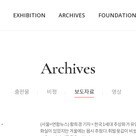
K
EXHIBITION
ARCHIVES
FOUNDATIO
Archives
출판물
비평
보도자료
영상
…
(서울=연합뉴스) 황희경 기자 = 한국 1세대 추상화가 유
화실이 있었지만 겨울에는 몹시 추웠다. 휘발윳값이 비쌌