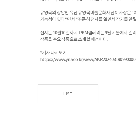
유영국의 장남인 유진 유영국미술문화재단 이사장은 "아
가능성이 있다"면서 "꾸준히 전시를 열면서 작가를 알릴
전시는 10월10일까지. PKM갤러리는 9월 서울에서 열
작품을 주요 작품으로 소개할 예정이다.
*기사 다시보기
https://www.yna.co.kr/view/AKR20240819099000
LIST