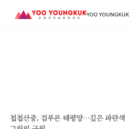
YOO YOUNGKU
첩첩산중, 검푸른 태평양…깊은 파란색
그림의 근원