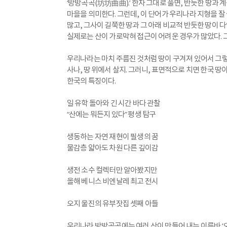
‘방방곡곡(坊坊曲曲).’ 한자 그대로 풀면, 반듯한 땅과
마을을 의미한다. 그런데, 이 단어가 우리나라 지형을 잘
많고, 그사이 길쭉한 땅과 그 아래 비교적 반듯한 땅이 
실제로는 산이 가로막혀 접근이 어려운 경우가 많았다. 
우리나라는 마치 주름진 것처럼 땅이 구겨져 있어서 그렇지
사나, 땅 위에서 살지. 그러니, 표면적으로 치면 한국 땅
한국의 특징이다.
일 유학 돌아와 긴 시간 바다 관찰
“산에는 뭐든지 있다” 평생 탐구
생동하는 자연 재현이 필생의 꿈
물감층 얇아도 차원 다른 깊이감
생전 소수 컬렉터만 알아봤지만
올해 베니스 비엔날레 최고 전시
오지 울진의 유부잣집 셋째 아들
우리나라 방방곡곡에는 여러 산이 만들어 내는 이른바 ‘오