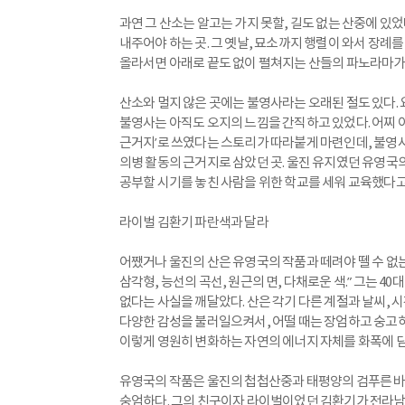
과연 그 산소는 알고는 가지 못할, 길도 없는 산중에 
내주어야 하는 곳. 그 옛날, 묘소까지 행렬이 와서 장례
올라서면 아래로 끝도 없이 펼쳐지는 산들의 파노라마가 
산소와 멀지 않은 곳에는 불영사라는 오래된 절도 있다.
불영사는 아직도 오지의 느낌을 간직하고 있었다. 어찌 이리
근거지’로 쓰였다는 스토리가 따라붙게 마련인데, 불영
의병 활동의 근거지로 삼았던 곳. 울진 유지였던 유영국의
공부할 시기를 놓친 사람을 위한 학교를 세워 교육했다고
라이벌 김환기 파란색과 달라
어쨌거나 울진의 산은 유영국의 작품과 떼려야 뗄 수 없는 
삼각형, 능선의 곡선, 원근의 면, 다채로운 색.” 그는 4
없다는 사실을 깨달았다. 산은 각기 다른 계절과 날씨, 
다양한 감성을 불러일으켜서, 어떨 때는 장엄하고 숭고하
이렇게 영원히 변화하는 자연의 에너지 자체를 화폭에 담을
유영국의 작품은 울진의 첩첩산중과 태평양의 검푸른 바
숭엄하다. 그의 친구이자 라이벌이었던 김환기가 전라남