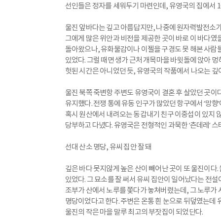
선인들은 정자를 세워두기 마련인데, 유영국의 집에서 1
울진 앞바다는 깊고 아름답지만, 나중에 원자력발전소가
그에게 많은 위안과 비전을 제공한 곳이 바로 이 바다였을
돌아왔으나, 유화물감이나 이젤을 구경도 못 해본 사람들
있었다. 그럴 때면 생가 근처 개목마을 바윗돌에 앉아 
헛된 시간은 아니었던 듯, 유영국의 작품에서 나오는 깊이
울진 북쪽 죽변항 주변도 유영국이 결혼 후 살았던 곳이
유지했다. 전쟁 통에 유동 인구가 많았던 항구에서 ‘망향
혹시 원산에서 내려오는 동갑내기 친구 이중섭이 있지 않
당부하고 다녔다. 유영국은 전형적인 과묵한 ‘츤데레’ 
선대 산소 명당, 유씨 집안 잘 돼
깊은 바다 못지않게 높은 산이 빼어난 곳이 또 울진이다.
있었다. 그 묘소를 잘 써서 유씨 집안이 일어났다는 전설
조부가 산에서 노루를 쫓다가 놓쳐버렸는데, 그 노루가
명당이었다고 한다. 주변은 온통 흰 눈으로 뒤덮였는데 유
울진의 작은 마을 말루 최고의 부잣집이 되었단다.