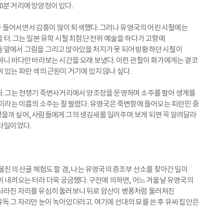
0분 거리에 망양정이 있다.
 들어서면서 감흥이 많이 퇴색했다. 그러나 유영국의 어린 시절에는
 터. 그는 일본 유학 시절 최첨단 전위 예술을 하다가 고향에
 앞에서 그림을 그리고 앉아있을 처지가 못 되어 방황하던 시절이
멍하니 바다만 바라보는 시간을 오래 보냈다. 이런 관찰이 화가에게는 결코
 있는 파란 색의 근원이 거기에 있지 않나 싶다.
다. 그는 전쟁기 죽변사거리에서 양조장을 운영하며 소주를 팔아 생계를
’이라는 이름의 소주는 잘 팔렸다. 유영국은 죽변항에 들어오는 피란민 중
을까 싶어, 사람들에게 그의 생김새를 일러주며 보게 되면 꼭 알려달라
스타일이었다.
 울진의 산골 체험도 할 겸, 나는 유영국의 증조부 산소를 찾아간 일이
이 내려오는 터라 더욱 궁금했다. 구전에 의하면, 어느 겨울날 유영국의
 사라진 자리를 유심히 둘러보니 뒤로 암산이 병풍처럼 둘러쳐진
독 그 자리만 눈이 녹아있더라고. 여기에 선대의 묘를 쓴 후 유씨 집안은