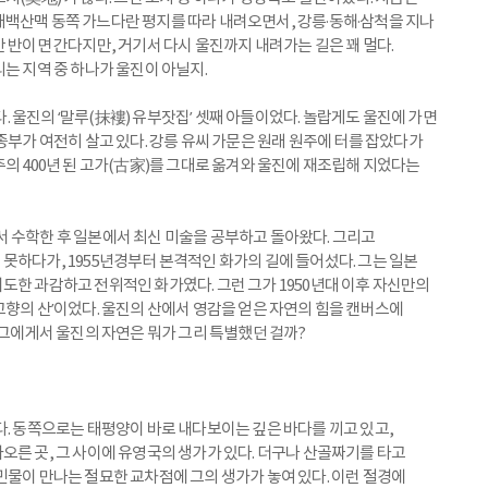
백산맥 동쪽 가느다란 평지를 따라 내려오면서, 강릉·동해·삼척을 지나
 반이면 간다지만, 거기서 다시 울진까지 내려가는 길은 꽤 멀다.
는 지역 중 하나가 울진이 아닐지.
다. 울진의 ‘말루(抹褸) 유부잣집’ 셋째 아들이었다. 놀랍게도 울진에 가면
종부가 여전히 살고 있다. 강릉 유씨 가문은 원래 원주에 터를 잡았다가
의 400년 된 고가(古家)를 그대로 옮겨와 울진에 재조립해 지었다는
 수학한 후 일본에서 최신 미술을 공부하고 돌아왔다. 그리고
못하다가, 1955년경부터 본격적인 화가의 길에 들어섰다. 그는 일본
도한 과감하고 전위적인 화가였다. 그런 그가 1950년대 이후 자신만의
고향의 산’이었다. 울진의 산에서 영감을 얻은 자연의 힘을 캔버스에
 그에게서 울진의 자연은 뭐가 그리 특별했던 걸까?
다. 동쪽으로는 태평양이 바로 내다보이는 깊은 바다를 끼고 있고,
오른 곳, 그 사이에 유영국의 생가가 있다. 더구나 산골짜기를 타고
민물이 만나는 절묘한 교차점에 그의 생가가 놓여 있다. 이런 절경에