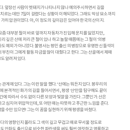
있었다. 앞장선 사람이 멧돼지가 나타나지 않나 예의주시하면서 길을
를 치르는 데만 7일이 걸렸다는 상황이 이해되었다. 그래도 막상 묘소까지
가히 압권이었다. 아, 이 정도의 깊이감은 있어야 한국의 산이지.
 요즘 대부분 절이 바로 앞까지 자동차가 진입해 운치를 잃었지만,
 깊은 산에 저리 큰 절이 있나 하고 놀랄 때쯤에는 그 절이 ‘의병
사도 예외가 아니었다. 불영사는 평민 출신 의병장으로 유명한 신돌석이
 부친이 그에게 활동 자금을 많이 대줬다고 한다. 그는 산골에서 제때
도 알려져 있다.
관계에 있다. 그는 이런 말을 했다. “산에는 뭐든지 있다. 봉우리의
0대에 본격적인 화가의 길을 들어서면서, 평생 ‘산’만을 탐구해도 끝이
시간에 따라서 수도 없이 다른 모양과 빛깔을 가진다. 그뿐인가. 산은
고 심지어 위압적인데, 또 어떤 때는 따뜻하고 푸근한 느낌을 준다.
 수만 있으면! 그는 이 꿈을 실현하기 위해 평생을 바쳤다.
다의 영향인지 몰라도 그 색이 깊고 무겁고 때로 무서울 정도로
도 안좌도 출신으로 비슷한 파란색을 써도 훨씬 여릿하고 영롱하고