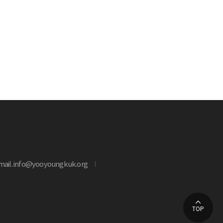
mail. info@yooyoungkuk.org
TOP