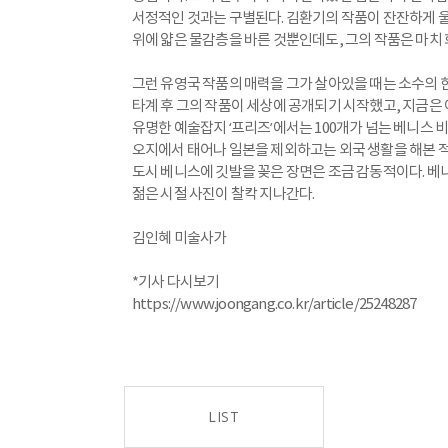
서정적인 것과는 구별된다. 김환기의 작품이 잔잔하게 울려
위에 얇은 물감층을 바른 것뿐인데도, 그의 작품은 마치 
그런 유영국 작품의 매력을 그가 살아있을 때는 소수의 
타계 후 그의 작품이 세상에 공개되기 시작했고, 지금은
유명한 예술잡지 ‘프리즈’에서는 100개가 넘는 베니스 비
오지에서 태어나 일본을 제외하고는 외국 생활을 해본 적도
도시 베니스에 깃발을 꽂은 장면은 조금 감동적이다. 
젊은 시절 사진이 찰칵 지나간다.
김인혜 미술사가
*기사 다시보기
https://www.joongang.co.kr/article/25248287
LIST