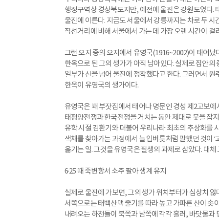
행정구역상 경상북도지만, 예전에 울진은 강원도였다. 태
울진에 이른다. 지금도 서울에서 강릉까지는 차로 두 시간
직선거리에 비해 서울에서 가는 데 가장 오랜 시간이 걸리
그런 오지 중의 오지에서 유영국(1916~2002)이 태어났
한옥으로 된 그의 생가가 아직 남아있다. 실제로 집안의 
일부가 산을 넘어 울진에 정착했다고 한다. 그러면서 원주
한옥이 유영국의 생가이다.
유영국은 꽤 부잣집에서 태어나 명문인 경성 제2고보에서
태평양전쟁과 한국전쟁을 거치는 동안 제대로 붓을 잡지 
유학 시절 김환기와 더불어 우리나라 최초의 추상화를 시
색채를 찾아가는 과정에서 늘 입버릇처럼 말했던 것이 ‘
옮기는 일. 그것을 유영국은 필생의 과제로 삼았다. 대체
6·25 때 죽변항서 소주 팔아 생계 유지
실제로 울진에 가보면, 그의 생가 위치부터가 심상치 않
서쪽으로는 태백산맥 줄기를 따라 높고 가파른 산이 솟아
내려오는 하천들이 북쪽과 남쪽에 각각 흘러, 바닷물과 