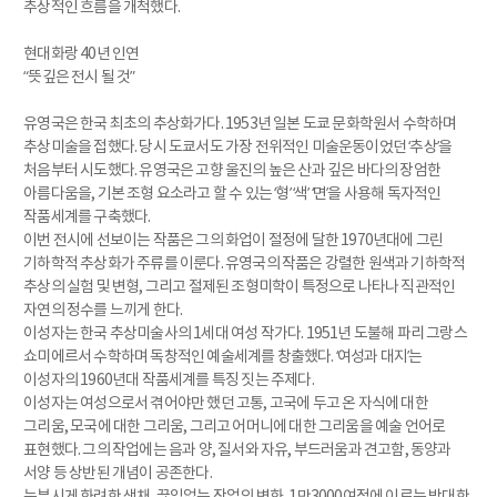
추상적인 흐름을 개척했다.
현대화랑 40년 인연
“뜻깊은 전시 될 것”
유영국은 한국 최초의 추상화가다. 1953년 일본 도쿄 문화학원서 수학하며
추상미술을 접했다. 당시 도쿄서도 가장 전위적인 미술운동이었던 ‘추상’을
처음부터 시도했다. 유영국은 고향 울진의 높은 산과 깊은 바다의 장엄한
아름다움을, 기본 조형 요소라고 할 수 있는 ‘형’ ‘색’ ‘면’을 사용해 독자적인
작품세계를 구축했다.
이번 전시에 선보이는 작품은 그의 화업이 절정에 달한 1970년대에 그린
기하학적 추상화가 주류를 이룬다. 유영국의 작품은 강렬한 원색과 기하학적
추상의 실험 및 변형, 그리고 절제된 조형미학이 특정으로 나타나 직관적인
자연의 정수를 느끼게 한다.
이성자는 한국 추상미술사의 1세대 여성 작가다. 1951년 도불해 파리 그랑스
쇼미에르서 수학하며 독창적인 예술세계를 창출했다. ‘여성과 대지’는
이성자의 1960년대 작품세계를 특징 짓는 주제다.
이성자는 여성으로서 겪어야만 했던 고통, 고국에 두고 온 자식에 대한
그리움, 모국에 대한 그리움, 그리고 어머니에 대한 그리움을 예술 언어로
표현했다. 그의 작업에는 음과 양, 질서와 자유, 부드러움과 견고함, 동양과
서양 등 상반된 개념이 공존한다.
눈부시게 화려한 색채, 끊임없는 작업의 변화, 1만3000여점에 이르는 방대한