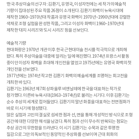
‘한국 추상미술의 선구자 : 김환기, 유영국, 이성자’전에는 세 작가의 예술적
기량이 집대성된 주요 작품 26점이 소개된다. 김환기 화백이 뉴욕시대에
제작한 1960~1970년대 작품과 유영국 화백이 1970년~1990년대에 강렬한
색채로 조형 실험을 완성한 작품, 그리고 이성자 화백이 1960~1970년대
제작한 ‘대지 시리즈’와 ‘도시 시리즈’ 등을 선보인다.
예술적 기량
현대화랑은 1970년 개관 이후 한국 근현대미술 전시를 적극적으로 개최해
왔다. 특히 추상미술을 대중에 알리는 일에 매진했다. 1974년 프랑스서 활동
중이던 이성자 화백을 초대해 개인전을 열었고 1975년에는 유영국 화백의 첫
개인전을 선보였다.
1977년에는 1974년 작고한 김환기 화백의 예술세계를 조명하는 회고전을
개최한 바 있다.
김환기는 1963년 제7회 상파울루 비엔날레에 한국을 대표하는 작가로
참가했다. 이른바 뉴욕시대(1963~1974년)로 불리는 시기다. 이후 김환기는
순수 추상의 세계로 접어들었다. 김환기의 말년 화풍을 대표하는 전면점화가
바로 이 시기에 형성됐다.
많은 실험과 고민의 결실로 섬세한 점과 선, 면을 통해 개성적인 방식으로 조형
공간에 대한 다양한 해석을 남겼다. 특히 점과 선이 무수히 반복되는 점묘는
추상 공간의 무한함을 드러낸다. 이 시기 김환기는 수묵과 같은 투명한
질감으로 그만의 독보적인 동양적인 추상화를 선보이며 근대 회화의