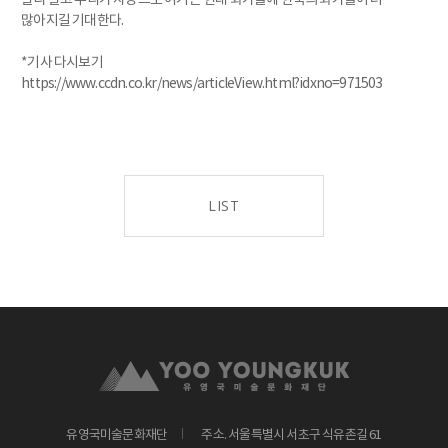
많아지길 기대한다.
*기사 다시보기
https://www.ccdn.co.kr/news/articleView.html?idxno=971503
LIST
유영국미술문화재단
주소. 서울특별시 서초구 식유촌길 61