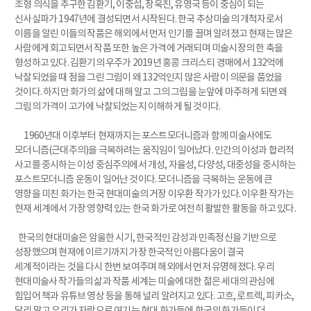
조형 의식을 추구한 김환기, 이중섭, 장욱진, 유영국 등이 중심이 되는
신사실파가 1947년에 결성되면서 시작된다. 한국 추상미술의 개척자로서
이름을 알린 이들의 작품은 해외에서 먼저 인기를 끌며 알려졌고 현재는 많은
사람에게 회고되면서 작품 또한 높은 가격에 거래되며 미술시장의 한 축을
형성하고 있다. 김환기의 우주가 2019년 홍콩 크리스티 경매에서 132억에
낙찰되었을 때 점을 그린 그림이 왜 132억인지 많은 사람이 의문을 품었을
것이다. 하지만 화가의 삶에 대해 알고 그의 그림을 눈앞에 마주하게 되면 왜
그림의 가격이 고가에 낙찰되었는지 이해하게 될 것이다.
1960년대 이후부터 현재까지는 포스트모더니즘과 함께 미술사에도
모더니즘(근대주의)을 극복하려는 움직임이 일어났다. 인간의 이성과 합리적
사고를 중시하는 이성 중심주의에서 개성, 자율성, 다양성, 대중성을 중시하는
포스트모더니즘 운동이 일어난 것이다. 모더니즘을 극복하는 운동에 큰
영향을 미친 화가는 한국 현대미술의 거장 이우환 작가가 있다. 이우환 작가는
현재 세계에서 가장 영향력 있는 한국 화가로 여전히 활발한 활동을 하고 있다.
한국의 현대미술은 암울한 시기, 한국적인 감성과 민족정신을 기반으로
성장했으며 현재에 이르기까지 가장 한국적인 아름다움이 결국
세계적이라는 것을 다시 한번 보여주며 해외에서 먼저 유명해졌다. 우리
현대미술사 작가들의 삶과 작품 세계는 미술에 대한 젊은 세대의 관심에
힘입어 책과 유튜브 영상 등을 통해 널리 알려지고 있다. 고흐, 로트렉, 피카소,
달리 말고 우리가 자랑으로 여기는 현대 화가들에 한국의 화가들이 더