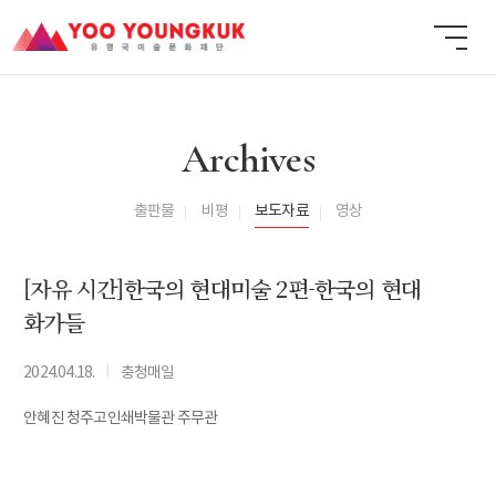
Archives
출판물
비평
보도자료
영상
[자유 시간]한국의 현대미술 2편-한국의 현대
화가들
I
2024.04.18.
충청매일
안혜진 청주고인쇄박물관 주무관