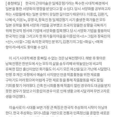
[ 충청매일 ] 한국의 근대미술은 일제강점기라는 특수한 시대적 배경에서
일본을 통한 서양화의 영향을 받았다고 할 수 있다. 당시 서양화를 공부하고자
하는 사람들에게는 일본 유학이 유일한 길이었기 때문이다. 이중섭, 김환기,
나혜석, 이응노, 유영국, 장욱진 등 일제강점기 시기 출생한 화가들은 모두
일본 유학을 통해 서양화 기법을 공부했고 조국의 암울한 상황을 극복하기
위해 한국적 정서와 기법에 서양화를 접목했다. 당시 서양화 기법을 활용하되
한국적인 것을 그리고자 한 화가들의 마음을 이중섭의 <소> 그림과 장욱진의
<산>, <사찰> 그림 속의 한국적인 분위기, 김환기의 그림 <화실>, <매화
항아리>에서도 찾아볼 수 있다.
이 시기 시대적 배경 중 빠질 수 없는 것은 남북전쟁이다. 해방 후 찾아온
남북전쟁은 한반도에 사는 모두의 삶을 송두리째 바꿔놓았는데 비교적
유복한 집안 출신이었던 화가들도 이 시기 모든 재산을 잃고 가난에 시달렸다.
전쟁 후 재건 과정에서 예술이 사치였던 만큼 작품활동을 위한 재료를
구하기도 어려웠으며 어렵게 구한 재료 등을 통해 작품활동을 해도 팔릴
기회를 찾기 어려웠다. 간혹 전시회를 통해 작품이 팔린 경우라도 대금을 받지
못한 경우가 많았고 이중섭의 경우 이로 인해 생활고에 시달리며 무연고자로
생을 마감했다.
미술사로 이 시대를 보면 가장 큰 특징은 한국적 추상화의 시작이 아닐까
한다. 한국 추상화는 모더니즘을 기반으로 전통과 민족정신을 혼합한 새로운