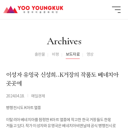
Archives
출판물
비평
보도자료
영상
이성자 유영국 신성희..K거장의 작품도 베네치아
곳곳에
I
2024.04.18.
매일경제
병행전시도 K아트 열풍
이탈리아 베네치아를 점령한 K아트 열풍에 작고한 한국 거장들도 한몫
거들고 있다. 작가 이성자와 유영국은 베네치아비엔날레 공식 병행전시로