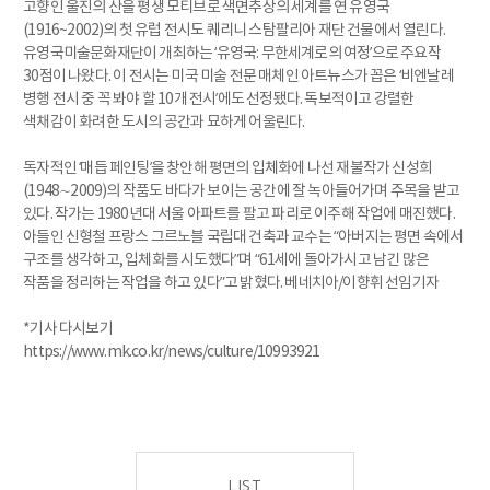
고향인 울진의 산을 평생 모티브로 색면추상의 세계를 연 유영국
(1916~2002)의 첫 유럽 전시도 퀘리니 스탐팔리아 재단 건물에서 열린다.
유영국미술문화재단이 개최하는 ‘유영국: 무한세계로의 여정’으로 주요작
30점이 나왔다. 이 전시는 미국 미술 전문 매체인 아트뉴스가 꼽은 ‘비엔날레
병행 전시 중 꼭 봐야 할 10개 전시’에도 선정됐다. 독보적이고 강렬한
색채감이 화려한 도시의 공간과 묘하게 어울린다.
독자적인 ‘매듭 페인팅’을 창안해 평면의 입체화에 나선 재불작가 신성희
(1948∼2009)의 작품도 바다가 보이는 공간에 잘 녹아들어가며 주목을 받고
있다. 작가는 1980년대 서울 아파트를 팔고 파리로 이주해 작업에 매진했다.
아들인 신형철 프랑스 그르노블 국립대 건축과 교수는 “아버지는 평면 속에서
구조를 생각하고, 입체화를 시도했다”며 “61세에 돌아가시고 남긴 많은
작품을 정리하는 작업을 하고 있다”고 밝혔다. 베네치아/이향휘 선임기자
*기사 다시보기
https://www.mk.co.kr/news/culture/10993921
LIST