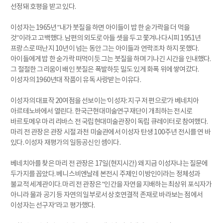
선정돼 호평을 받고 있다.
이성자는 1965년 “내가 붓질을 하면 아이들이 밥 한 숟가락을 더 먹을
것”이라고 고백했다. 남편의 외도로 아들 셋을 두고 쫓겨나다시피 1951년
프랑스로 떠난지 10년이 넘는 동안 그는 아이들과 연락조차 하지 못했다.
아이들에게 밥 한 숟가락 떠먹이듯 그는 붓질을 하며 기나긴 시간을 인내했다.
그 절절한 그리움이 배인 붓질은 폭발하듯 밀도 있게 화폭 위에 쌓여갔다.
이성자의 1960년대 작품이 유독 사랑받는 이유다.
이성자의 대표작 20여점을 선보이는 ‘이성자: 지구 저 편으로’가 베네치아
아르테노바에서 열린다. 한국근현대미술연구재단이 개최하는 전시로
바르토메우 마리 리바스 전 국립현대미술관장이 독립 큐레이터로 참여했다.
마리 전 관장은 관장 시절 과천 미술관에서 이성자 탄생 100주년 전시를 연 바
있다. 이성자 재평가의 일등공신인 셈이다.
베네치아를 찾은 마리 전 관장은 17일(현지시간) 왜 지금 이성자냐는 질문에
두가지를 꼽았다. 베니스비엔날레 본전시 주제인 이방인이라는 정체성과
불교적 세계관이다. 마리 전 관장은 “인간을 자연을 지배하는 최상위 포식자가
아니라 물과 공기 등 자연의 일부로서 상호연결적 존재로 바라보는 점에서
이성자는 선구자”라고 평가했다.