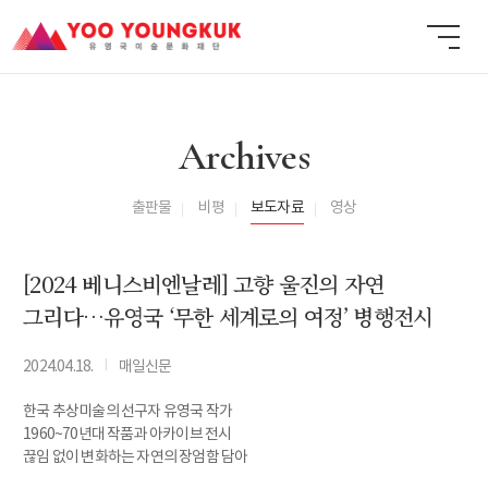
Archives
출판물
비평
보도자료
영상
[2024 베니스비엔날레] 고향 울진의 자연
그리다…유영국 ‘무한 세계로의 여정’ 병행전시
I
2024.04.18.
매일신문
한국 추상미술의 선구자 유영국 작가
1960~70년대 작품과 아카이브 전시
끊임 없이 변화하는 자연의 장엄함 담아