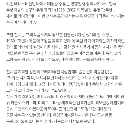
이번 베니스비엔날레에서 빼놓을 수 없는 병행전시 중 하나가 바로 한국
추상미술의 선구자 유영국 작가(1916~2002)의 특별전 '유영국: 무한
세계로의 여정'이다. 이번 전시는 유럽에서는 처음 유영국의 작품이 소개되는
전시여서 의미가 있다.
또한 전시는 그의 작품세계의 중요한 전환점이자 절정기라 할 수 있는
1960~70년대 작품에 초점을 맞추고 있다. 이 무렵 작가의 회화는 기하학적인
형태로의 변화와 실험이 이뤄지며, 과감한 원색 사용과 따뜻하고 차가운 색의
미묘한 변주를 통해 순수한 추상으로의 끝없는 여정을 보여준다. 특히 그의
고향 울진의 산과 바다를 대상으로, 자연의 아름다움을 화폭에 담았다.
전시를 기획한 김인혜 큐레이터(전 국립현대미술관 근대미술팀장)는
"작가는 시시각각, 사시사철 변화하는 자연의 숭고하고 신비한 에너지를
회화에 담고자 했다. 그 중에서도 컬러나 원근감, 형태가 풍부한 고향의 산은
그에게 끝이 없는 주제가 됐다"고 말했다.
전시가 열리고 있는 베니스 퀘리니 스탐팔리아 재단 건물은 16세기에 지어진
뒤 카를로 스카르파, 마리오 보타 등 세계적인 건축가들이 리모델링에 참여해
중세 고건축의 아름다움과 모더니즘의 간결하고도 정교한 디테일이
공존하는 특색 있는 공간이다. 유영국미술문화재단은 현재 도서관 등
문화공간으로 쓰이는 이곳의 3개층을 전시장으로 꾸몄다.