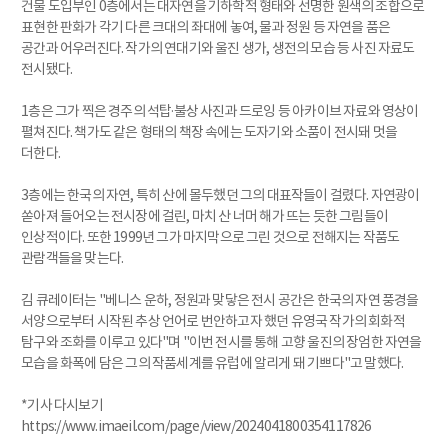
건물 도입부인 0층에서는 대자연을 기하학적 형태와 선명한 원색의 조합으로
표현한 판화가 각기 다른 크대의 좌대에 놓여, 물과 정원 등 자연을 품은
공간과 어우러진다. 작가의 연대기와 울진 생가, 생전의 모습 등 사진 자료도
전시됐다.
1층은 그가 찍은 경주의 석탑·불상 사진과 드로잉 등 아카이브 자료와 영상이
펼쳐진다. 책가도 같은 형태의 책장 속에는 도자기와 소품이 전시돼 멋을
더한다.
3층에는 한국의 자연, 특히 산에 몰두했던 그의 대표작들이 걸렸다. 자연광이
쏟아져 들어오는 전시장에 걸린, 마치 산 너머 해가 뜨는 듯한 그림들이
인상적이다. 또한 1999년 그가 마지막으로 그린 것으로 전해지는 작품도
관람객들을 맞는다.
김 큐레이터는 "베니스 운하, 정원과 맞닿은 전시 공간은 한국의 자연 풍경을
서양으로부터 시작된 추상 언어로 번안하고자 했던 유영국 작가의 회화적
탐구와 조화를 이루고 있다"며 "이번 전시를 통해 고향 울진의 장엄한 자연을
모습을 화폭에 담은 그의 작품세계를 유럽에 알리게 돼 기쁘다"고 말했다.
*기사 다시보기
https://www.imaeil.com/page/view/2024041800354117826